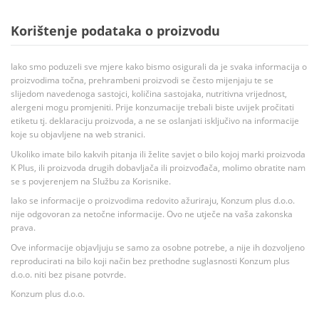
Korištenje podataka o proizvodu
Iako smo poduzeli sve mjere kako bismo osigurali da je svaka informacija o
proizvodima točna, prehrambeni proizvodi se često mijenjaju te se
slijedom navedenoga sastojci, količina sastojaka, nutritivna vrijednost,
alergeni mogu promjeniti. Prije konzumacije trebali biste uvijek pročitati
etiketu tj. deklaraciju proizvoda, a ne se oslanjati isključivo na informacije
koje su objavljene na web stranici.
Ukoliko imate bilo kakvih pitanja ili želite savjet o bilo kojoj marki proizvoda
K Plus, ili proizvoda drugih dobavljača ili proizvođača, molimo obratite nam
se s povjerenjem na Službu za Korisnike.
Iako se informacije o proizvodima redovito ažuriraju, Konzum plus d.o.o.
nije odgovoran za netočne informacije. Ovo ne utječe na vaša zakonska
prava.
Ove informacije objavljuju se samo za osobne potrebe, a nije ih dozvoljeno
reproducirati na bilo koji način bez prethodne suglasnosti Konzum plus
d.o.o. niti bez pisane potvrde.
Konzum plus d.o.o.