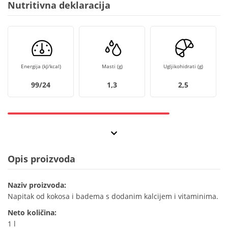
Nutritivna deklaracija
Energija (kJ/kcal)
Masti (g)
Ugljikohidrati (g)
99/24
1,3
2,5
Opis proizvoda
Naziv proizvoda:
Napitak od kokosa i badema s dodanim kalcijem i vitaminima.
Neto količina:
1 l