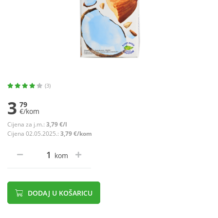
(3)
3
79
€/kom
Cijena za j.m.:
3,79 €/l
Cijena 02.05.2025.:
3,79 €/kom
kom
DODAJ U KOŠARICU