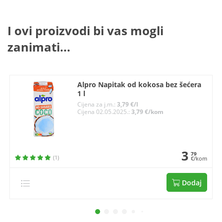
I ovi proizvodi bi vas mogli
zanimati...
Alpro Napitak od kokosa bez šećera
1 l
Cijena za j.m.:
3,79 €/l
Cijena 02.05.2025.:
3,79 €/kom
3
79
(1)
€/kom
Dodaj