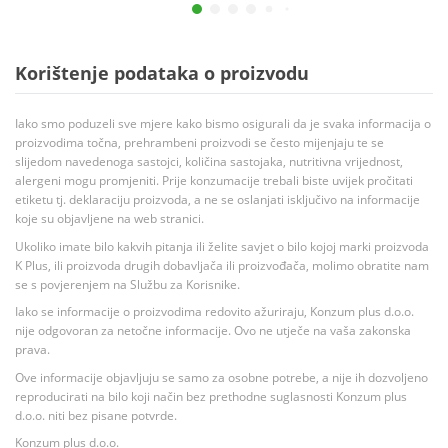
Korištenje podataka o proizvodu
Iako smo poduzeli sve mjere kako bismo osigurali da je svaka informacija o
proizvodima točna, prehrambeni proizvodi se često mijenjaju te se
slijedom navedenoga sastojci, količina sastojaka, nutritivna vrijednost,
alergeni mogu promjeniti. Prije konzumacije trebali biste uvijek pročitati
etiketu tj. deklaraciju proizvoda, a ne se oslanjati isključivo na informacije
koje su objavljene na web stranici.
Ukoliko imate bilo kakvih pitanja ili želite savjet o bilo kojoj marki proizvoda
K Plus, ili proizvoda drugih dobavljača ili proizvođača, molimo obratite nam
se s povjerenjem na Službu za Korisnike.
Iako se informacije o proizvodima redovito ažuriraju, Konzum plus d.o.o.
nije odgovoran za netočne informacije. Ovo ne utječe na vaša zakonska
prava.
Ove informacije objavljuju se samo za osobne potrebe, a nije ih dozvoljeno
reproducirati na bilo koji način bez prethodne suglasnosti Konzum plus
d.o.o. niti bez pisane potvrde.
Konzum plus d.o.o.