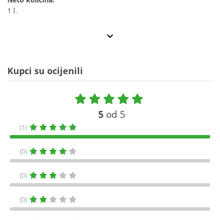
1 l.
Kupci su ocijenili
5
od 5
(1)
(0)
(0)
(0)