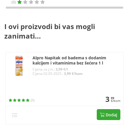
(0)
I ovi proizvodi bi vas mogli
zanimati...
Alpro Napitak od badema s dodanim
kalcijem i vitaminima bez šećera 1 l
Cijena za j.m.:
3,99 €/l
Cijena 02.05.2025.:
3,99 €/kom
3
99
(1)
€/kom
Dodaj