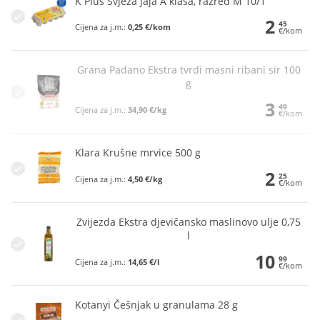
K Plus Svježa jaja A klasa, razred M 10/1
2
45
Cijena za j.m.:
0,25 €/kom
€/kom
Grana Padano Ekstra tvrdi masni ribani sir 100
g
3
49
Cijena za j.m.:
34,90 €/kg
€/kom
Klara Krušne mrvice 500 g
2
25
Cijena za j.m.:
4,50 €/kg
€/kom
Zvijezda Ekstra djevičansko maslinovo ulje 0,75
l
10
99
Cijena za j.m.:
14,65 €/l
€/kom
Kotanyi Češnjak u granulama 28 g