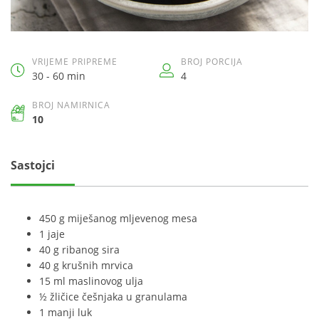
VRIJEME PRIPREME
BROJ PORCIJA
30 - 60 min
4
BROJ NAMIRNICA
10
Sastojci
450 g miješanog mljevenog mesa
1 jaje
40 g ribanog sira
40 g krušnih mrvica
15 ml maslinovog ulja
½ žličice češnjaka u granulama
1 manji luk