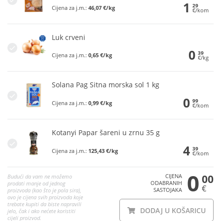
1
29
Cijena za j.m.:
46,07 €/kg
€/kom
Luk crveni
0
39
Cijena za j.m.:
0,65 €/kg
€/kg
Solana Pag Sitna morska sol 1 kg
0
99
Cijena za j.m.:
0,99 €/kg
€/kom
Kotanyi Papar šareni u zrnu 35 g
4
39
Cijena za j.m.:
125,43 €/kg
€/kom
0
CIJENA
00
Budući da vam ne možemo
ODABRANIH
prodati manje od jednog
€
SASTOJAKA
proizvoda (kao što je pola sira),
ovo je cijena svih proizvoda koje
trebate kupiti da biste napravili
DODAJ U KOŠARICU
jelo, čak i ako nećete koristiti
cijeli proizvod.