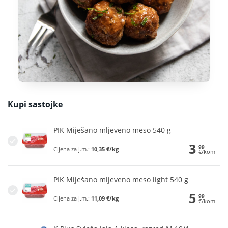
Kupi sastojke
PIK Miješano mljeveno meso 540 g
3
99
Cijena za j.m.:
10,35 €/kg
€/kom
PIK Miješano mljeveno meso light 540 g
5
99
Cijena za j.m.:
11,09 €/kg
€/kom