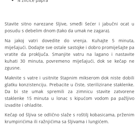
¼ žličice papra
Stavite sitno narezane šljive, smeđi šećer i jabučni ocat u
posudu s debelim dnom (tako da umak ne zagara).
Na jakoj vatri dovedite do vrenja. Kuhajte 5 minuta,
miješajući. Dodajte sve ostale sastojke i dobro promiješajte pa
vratite da proključa. Smanjite vatru na lagano i nastavite
kuhati 30 minuta, povremeno miješajući, dok se kečap ne
zgusne.
Maknite s vatre i usitnite štapnim mikserom dok niste dobili
glatku konzistenciju. Prebacite u čiste, sterilizirane staklenke.
Da bi ste umak spremili za zimnicu stavite zatvorene
staklenke 15 minuta u lonac s kipućom vodom pa pažljivo
izvadite i ohladite.
Kečap od šljiva se odlično slaže s roštilj kobasicama, prženim
krumpirićima ili ražnjićima sa šljivama i lungićem.