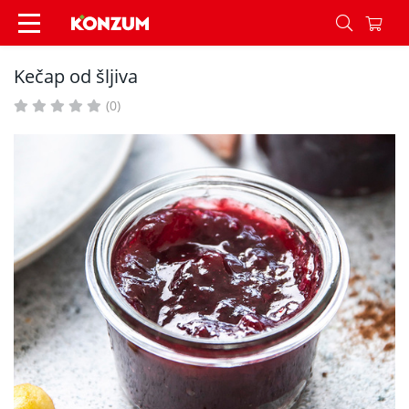
Kečap od šljiva - Recepti - Konzum
Kečap od šljiva
(0)