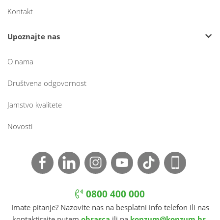
Kontakt
Upoznajte nas
O nama
Društvena odgovornost
Jamstvo kvalitete
Novosti
0800 400 000
Imate pitanje? Nazovite nas na besplatni info telefon ili nas
kontaktirajte putem
obrasca
ili na
konzum@konzum.hr
.