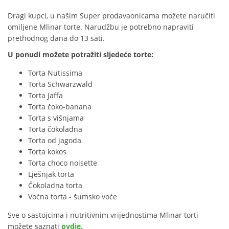
Dragi kupci, u našim Super prodavaonicama možete naručiti
omiljene Mlinar torte. Narudžbu je potrebno napraviti
prethodnog dana do 13 sati.
U ponudi možete potražiti sljedeće torte:
Torta Nutissima
Torta Schwarzwald
Torta Jaffa
Torta čoko-banana
Torta s višnjama
Torta čokoladna
Torta od jagoda
Torta kokos
Torta choco noisette
Lješnjak torta
Čokoladna torta
Voćna torta - šumsko voće
Sve o sastojcima i nutritivnim vrijednostima Mlinar torti
možete saznati
ovdje.