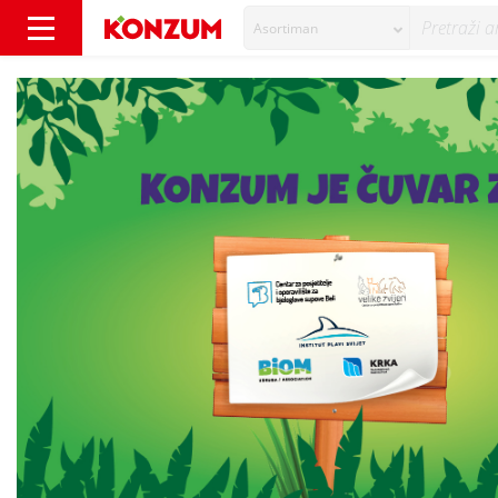
Asortiman
Stižu Zvjerići koji podižu svijest o zaštiti divl