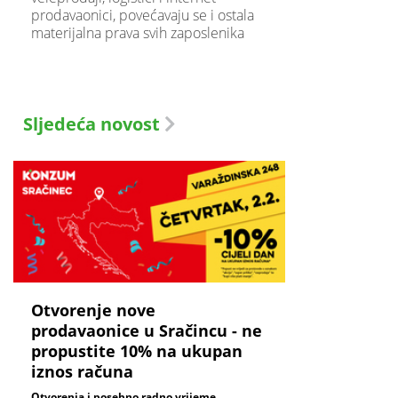
prodavaonici, povećavaju se i ostala
materijalna prava svih zaposlenika
Sljedeća novost
Otvorenje nove
prodavaonice u Sračincu - ne
propustite 10% na ukupan
iznos računa
Otvorenja i posebno radno vrijeme