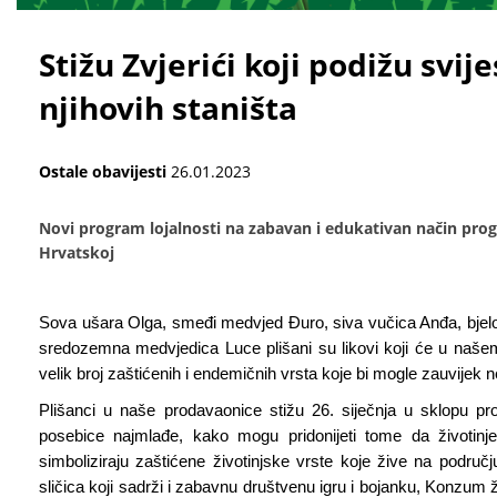
Stižu Zvjerići koji podižu svijes
njihovih staništa
Ostale obavijesti
26.01.2023
Novi program lojalnosti na zabavan i edukativan način progo
Hrvatskoj
Sova ušara Olga, smeđi medvjed Đuro, siva vučica Anđa, bjelog
sredozemna medvjedica Luce plišani su likovi koji će u našem
velik broj zaštićenih i endemičnih vrsta koje bi mogle zauvijek ne
Plišanci u naše prodavaonice stižu 26. siječnja u sklopu pro
posebice najmlađe, kako mogu pridonijeti tome da životinj
simboliziraju zaštićene životinjske vrste koje žive na područj
sličica koji sadrži i zabavnu društvenu igru i bojanku, Konzum ž