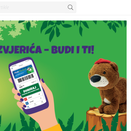
jih životinja i njihovih staništa - Vijesti - Konzum