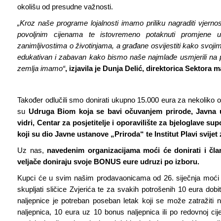
okolišu od presudne važnosti.
„Kroz naše programe lojalnosti imamo priliku nagraditi vjerno
povoljnim cijenama te istovremeno potaknuti promjene u 
zanimljivostima o životinjama, a građane osvijestiti kako svojim
edukativan i zabavan kako bismo naše najmlađe usmjerili na p
zemlja imamo“
,
izjavila je Dunja Delić, direktorica Sektora 
Također odlučili smo donirati ukupno 15.000 eura za nekoliko orga
su
Udruga Biom koja se bavi očuvanjem prirode, Javna u
vidri, Centar za posjetitelje i oporavilište za bjeloglave supo
koji su dio Javne ustanove „Priroda“ te Institut Plavi svijet 
Uz nas,
navedenim organizacijama moći će donirati i čla
veljače doniraju svoje BONUS eure udruzi po izboru.
Kupci će u svim našim prodavaonicama od 26. siječnja moći kup
skupljati sličice Zvjerića te za svakih potrošenih 10 eura dobi
naljepnice je potreban poseban letak koji se može zatražiti 
naljepnica, 10 eura uz 10 bonus naljepnica ili po redovnoj ci