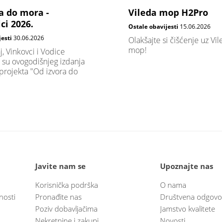
a do mora -
Vileda mop H2Pro
ci 2026.
Ostale obavijesti
15.06.2026
jesti
30.06.2026
Olakšajte si čišćenje uz Vi
mop!
j, Vinkovci i Vodice
 su ovogodišnjeg izdanja
projekta "Od izvora do
Javite nam se
Upoznajte nas
Korisnička podrška
O nama
nosti
Pronađite nas
Društvena odgovo
Poziv dobavljačima
Jamstvo kvalitete
Nekretnine i zakupi
Novosti