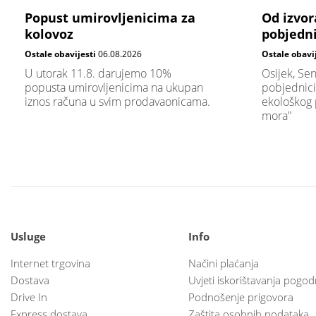
Popust umirovljenicima za
Od izvor
kolovoz
pobjedni
Ostale obavijesti
06.08.2026
Ostale obavi
U utorak 11.8. darujemo 10%
Osijek, Sen
popusta umirovljenicima na ukupan
pobjednici
iznos računa u svim prodavaonicama.
ekološkog 
mora"
Usluge
Info
Internet trgovina
Načini plaćanja
Dostava
Uvjeti iskorištavanja pogod
Drive In
Podnošenje prigovora
Express dostava
Zaštita osobnih podataka