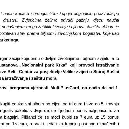
st naših kupaca i omogućiti im kupnju originalnih proizvoda po
društvu. Zvjerićima želimo privući pažnju, djecu naučiti
 ponašanjem mogu zaštititi životinje i njihova staništa. Album je
ozitivan stav prema biljnom i životinjskom bogatstvu koje kao
marketinga.
nizacija koje brinu o divljim životinjama i biljnom svijetu, a to
stanova „Nacionalni park Krka“ koji provodi istraživanje
ve Beli i Centar za posjetitelje Velike zvijeri u Staroj Sušici
za istraživanje i zaštitu mora.
novi programa vjernosti MultiPlusCard, na način da od 1.
iti edukativni album po cijeni od tri eura i sve do 5. travnja
ti gratis paketić s dvije sličice i jednom bonus naljepnicom. Za
na blagajni. Plišanci će se moći kupiti za 7 eura uz 15 bonus
jeni od 15 eura, a svaki tjedan za kupnju posebno označenih i