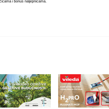
ličicama i bonus naljepnicama.