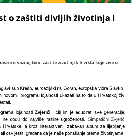
t o zaštiti divljih životinja i
vara o važnoj temi zaštite životinjskih vrsta koje žive u
lavi sup Krešo, euroazijski ris Goran, europska vidra Slavko i
 novom programu lojalnosti ukazati na to da u Hrvatskoj živi
stati.
grama lojalnosti
Zvjerići
i cilj im je educirati sve generacije,
e ne dođu do najviše razine ugroženosti.
Simpatični Zvjerići
u Hrvatske, a kroz interaktivan i zabavan album za lijepljenje
eli osvijestiti građane da je naše ponašanje prema životinjama i