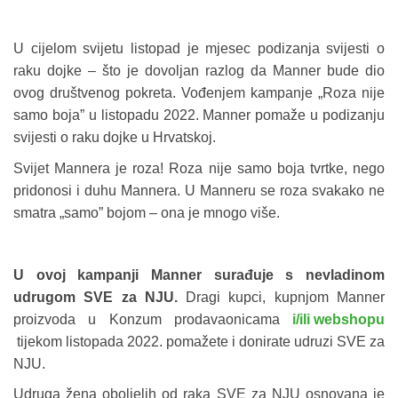
U cijelom svijetu listopad je mjesec podizanja svijesti o
raku dojke – što je dovoljan razlog da Manner bude dio
ovog društvenog pokreta. Vođenjem kampanje „Roza nije
samo boja” u listopadu 2022. Manner pomaže u podizanju
svijesti o raku dojke u Hrvatskoj.
Svijet Mannera je roza! Roza nije samo boja tvrtke, nego
pridonosi i duhu Mannera. U Manneru se roza svakako ne
smatra „samo” bojom – ona je mnogo više.
U ovoj kampanji Manner surađuje s nevladinom
udrugom SVE za NJU.
Dragi kupci, kupnjom Manner
proizvoda u Konzum prodavaonicama
i/ili webshopu
tijekom listopada 2022. pomažete i donirate udruzi SVE za
NJU.
Udruga žena oboljelih od raka SVE za NJU osnovana je