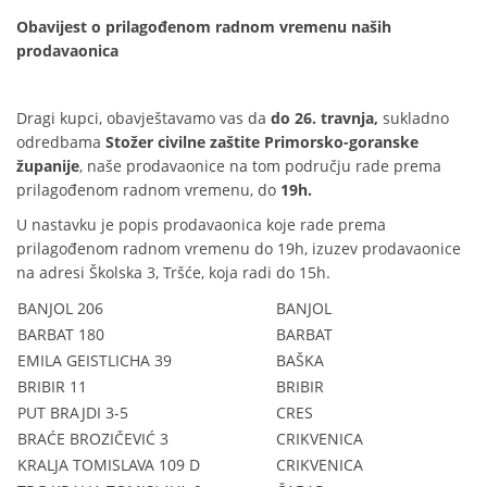
Obavijest o prilagođenom radnom vremenu naših
prodavaonica
Dragi kupci, obavještavamo vas da
do 26. travnja,
sukladno
odredbama
Stožer civilne zaštite Primorsko-goranske
županije
,
naše prodavaonice na tom području rade prema
prilagođenom radnom vremenu, do
19h.
U nastavku je popis prodavaonica koje rade prema
prilagođenom radnom vremenu do 19h, izuzev prodavaonice
na adresi Školska 3, Tršće, koja radi do 15h.
BANJOL 206
BANJOL
BARBAT 180
BARBAT
EMILA GEISTLICHA 39
BAŠKA
BRIBIR 11
BRIBIR
PUT BRAJDI 3-5
CRES
BRAĆE BROZIČEVIĆ 3
CRIKVENICA
KRALJA TOMISLAVA 109 D
CRIKVENICA