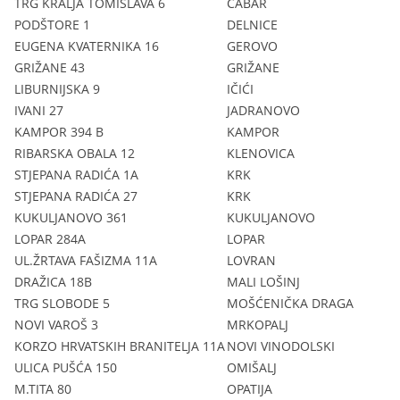
TRG KRALJA TOMISLAVA 6
ČABAR
PODŠTORE 1
DELNICE
EUGENA KVATERNIKA 16
GEROVO
GRIŽANE 43
GRIŽANE
LIBURNIJSKA 9
IČIĆI
IVANI 27
JADRANOVO
KAMPOR 394 B
KAMPOR
RIBARSKA OBALA 12
KLENOVICA
STJEPANA RADIĆA 1A
KRK
STJEPANA RADIĆA 27
KRK
KUKULJANOVO 361
KUKULJANOVO
LOPAR 284A
LOPAR
UL.ŽRTAVA FAŠIZMA 11A
LOVRAN
DRAŽICA 18B
MALI LOŠINJ
TRG SLOBODE 5
MOŠĆENIČKA DRAGA
NOVI VAROŠ 3
MRKOPALJ
KORZO HRVATSKIH BRANITELJA 11A
NOVI VINODOLSKI
ULICA PUŠĆA 150
OMIŠALJ
M.TITA 80
OPATIJA