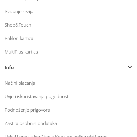
Plaćanje režija
Shop&Touch
Poklon kartica
MultiPlus kartica
Info
Načini plaćanja
Uvjeti iskorištavanja pogodnosti
Podnošenje prigovora
Zaštita osobnih podataka
Uvjeti i pravila korištenja Konzum online platforme