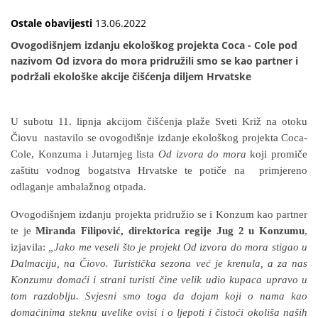
Ostale obavijesti
13.06.2022
Ovogodišnjem izdanju ekološkog projekta Coca - Cole pod
nazivom Od izvora do mora pridružili smo se kao partner i
podržali ekološke akcije čišćenja diljem Hrvatske
U subotu 11. lipnja akcijom čišćenja plaže Sveti Križ na otoku
Čiovu nastavilo se ovogodišnje izdanje ekološkog projekta Coca-
Cole, Konzuma i Jutarnjeg lista
Od izvora do mora
koji promiče
zaštitu vodnog bogatstva Hrvatske te potiče na primjereno
odlaganje ambalažnog otpada.
Ovogodišnjem izdanju projekta pridružio se i Konzum kao partner
te je
Miranda Filipović, direktorica regije Jug 2 u Konzumu
,
izjavila:
„Jako me veseli što je projekt Od izvora do mora stigao u
Dalmaciju, na Čiovo. Turistička sezona već je krenula, a za nas
Konzumu domaći i strani turisti čine velik udio kupaca upravo u
tom razdoblju. Svjesni smo toga da dojam koji o nama kao
domaćinima steknu uvelike ovisi i o ljepoti i čistoći okoliša naših