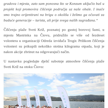
gradova i mjesta, zato sam ponosna što se Konzum uključio baš u
projekt koji promovira čišćenje područja uz naše obale. I inače
smo trajno orijentirani na brigu o okolišu i želimo ga očuvati za
buduće generacije – turista, ali prije svega naših sugrađana.“
Čišćenju plaže Sveti Križ, poznatoj po gustoj borovoj šumi, u
mjestu Mastrinka na Čiovu, pridružilo se više od šezdeset
volontera u organizaciji Odreda izviđača Trogir. Prilikom čišćenja
volonteri su prikupili nekoliko stotina kilograma otpada, koji je
nakon akcije zbrinut na odgovarajući način.
U nastavku pogledajte djelić subotnje atmosfere čišćenja plaže
Sveti Križ na otoku Čiovu: