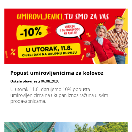
Popust umirovljenicima za kolovoz
Ostale obavijesti
06.08.2026
U utorak 11.8. darujemo 10% popusta
umirovljenicima na ukupan iznos računa u svim
prodavaonicama.