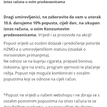
iznos računa u svim prodavaonicama
Dragi umirovljenici, ne zaboravite da vam u utorak
10.6. darujemo 10% popusta, cijeli dan, na ukupan
iznos računa, u svim Konzumovim
prodavaonicama.
Vrijedi i za proizvode na akciji!
Popust vrijedi uz osobni dolazak i predočenje potvrde
HZMO-a o umirovljeničkom statusu (izvadak o
mirovinskim primanjima).
Ne odnosi se na kupnju cigareta, prepaid bonova,
tiskovina, igre na sreću, program vjernosti te plaćanje
režija. Popust nije moguće kombinirati s ostalim
popustima koji se odnose na cijeli račun.
*Popust ne vrijedi u našem webshopu i ne zbraja se s
ostalim postotnim popustima na iznos računa te se
daje fizičkim osobama, a ne trgovačkim društvima.