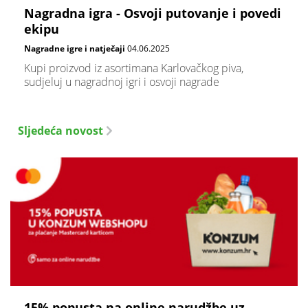
Nagradna igra - Osvoji putovanje i povedi
ekipu
Nagradne igre i natječaji
04.06.2025
Kupi proizvod iz asortimana Karlovačkog piva,
sudjeluj u nagradnoj igri i osvoji nagrade
Sljedeća novost
15% popusta na online narudžbe uz