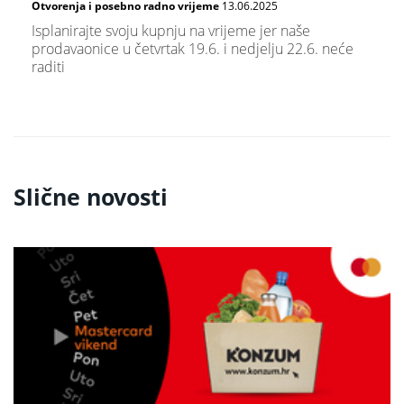
Otvorenja i posebno radno vrijeme
13.06.2025
Isplanirajte svoju kupnju na vrijeme jer naše
prodavaonice u četvrtak 19.6. i nedjelju 22.6. neće
raditi
Slične novosti