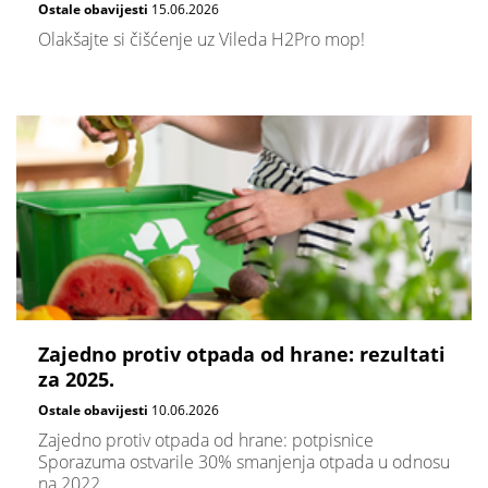
Ostale obavijesti
15.06.2026
Olakšajte si čišćenje uz Vileda H2Pro mop!
Zajedno protiv otpada od hrane: rezultati
za 2025.
Ostale obavijesti
10.06.2026
Zajedno protiv otpada od hrane: potpisnice
Sporazuma ostvarile 30% smanjenja otpada u odnosu
na 2022.