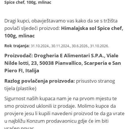
Spice chef, 100g, mlinac
Dragi kupci, obavještavamo vas kako da se s tržišta
povlači sljedeći proizvod:
Himalajska sol Spice chef,
100g, mlinac
Rok trajanja:
31.10.2024., 30.11.2024., 30.6.2026., 31.10.2026.
Proizvodač: Drogheria E Alimentari S.P.A., Viale
Nilde lotti, 23, 50038 Pianvallico, Scarperia e San
Piero FI, Italija
Razlog povlačenja proizvoda:
prisustvo stranog
tijela (plastike)
Sigurnost naših kupaca nam je na prvom mjestu te
smo proizvod uklonili iz prodaje. Molimo kupce da
provjere jesu li kupili navedeni proizvod te da ga vrate
u najbližu Konzum prodavaonicu gdje će im biti
vraćen novac.