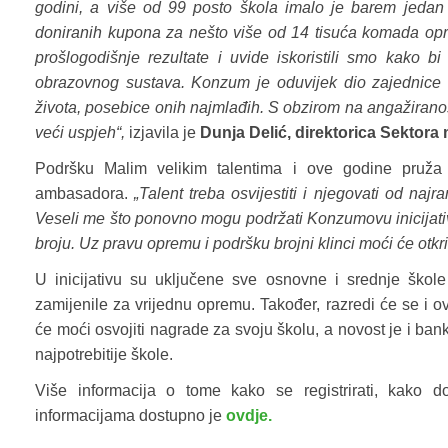
godini, a više od 99 posto škola imalo je barem jedan 
doniranih kupona za nešto više od 14 tisuća komada opr
prošlogodišnje rezultate i uvide iskoristili smo kako bi
obrazovnog sustava. Konzum je oduvijek dio zajednice i
života, posebice onih najmlađih. S obzirom na angažiranos
veći uspjeh“,
izjavila je
Dunja Delić, direktorica Sektor
Podršku Malim velikim talentima i ove godine pruža
ambasadora.
„Talent treba osvijestiti i njegovati od na
Veseli me što ponovno mogu podržati Konzumovu inicijativu
broju. Uz pravu opremu i podršku brojni klinci moći će otkri
U inicijativu su uključene sve osnovne i srednje škole
zamijenile za vrijednu opremu. Također, razredi će se i ove
će moći osvojiti nagrade za svoju školu, a novost je i ba
najpotrebitije škole.
Više informacija o tome kako se registrirati, kako 
informacijama dostupno je
ovdje.