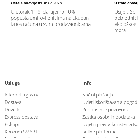
Ostale obavijesti
06.08.2026
Ostale obavi
U utorak 11.8. darujemo 10%
Osijek, Sen
popusta umirovljenicima na ukupan
pobjednici
iznos računa u svim prodavaonicama.
ekološkog 
mora"
Usluge
Info
Internet trgovina
Načini plaćanja
Dostava
Uvjeti iskorištavanja pogod
Drive In
Podnošenje prigovora
Express dostava
Zaštita osobnih podataka
Pokupi
Uvjeti i pravila korištenja
Konzum SMART
online platforme