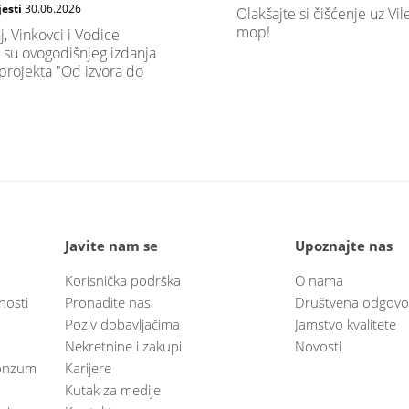
jesti
30.06.2026
Olakšajte si čišćenje uz Vi
mop!
j, Vinkovci i Vodice
 su ovogodišnjeg izdanja
projekta "Od izvora do
Javite nam se
Upoznajte nas
Korisnička podrška
O nama
nosti
Pronađite nas
Društvena odgovo
Poziv dobavljačima
Jamstvo kvalitete
Nekretnine i zakupi
Novosti
 Konzum
Karijere
Kutak za medije