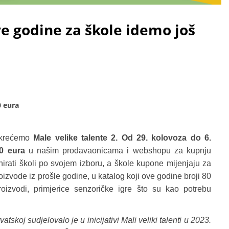
 ove godine za škole idemo još
0 eura
okrećemo
Male velike talente 2. Od 29. kolovoza do 6.
0 eura
u našim prodavaonicama i webshopu za kupnju
rati školi po svojem izboru, a škole kupone mijenjaju za
zvode iz prošle godine, u katalog koji ove godine broji 80
oizvodi, primjerice senzoričke igre što su kao potrebu
skoj sudjelovalo je u inicijativi Mali veliki talenti u 2023.