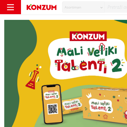
Asortiman
Stižu Mali veliki talenti 2 - I ove godine za š