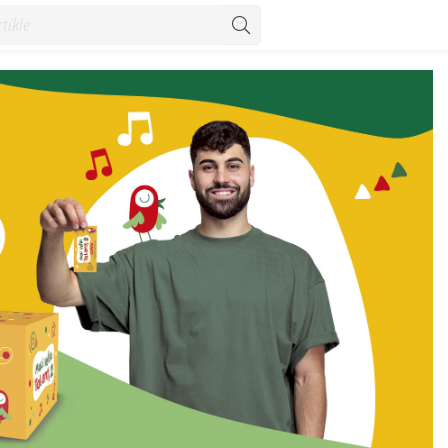
kole idemo još jače zajedno - Vijesti - Konzum