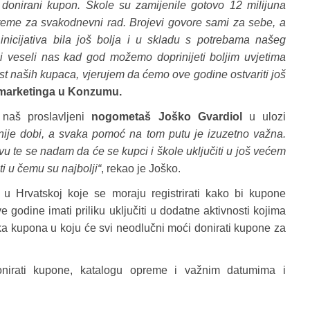
donirani kupon. Škole su zamijenile gotovo 12 milijuna
eme za svakodnevni rad. Brojevi govore sami za sebe, a
 inicijativa bila još bolja i u skladu s potrebama našeg
 veseli nas kad god možemo doprinijeti boljim uvjetima
t naših kupaca, vjerujem da ćemo ove godine ostvariti još
a marketinga u Konzumu.
 naš proslavljeni
nogometaš Joško Gvardiol
u ulozi
jranije dobi, a svaka pomoć na tom putu je izuzetno važna.
 te se nadam da će se kupci i škole uključiti u još većem
ti u čemu su najbolji“
, rekao je Joško.
 u Hrvatskoj koje se moraju registrirati kako bi kupone
 godine imati priliku uključiti u dodatne aktivnosti kojima
nka kupona u koju će svi neodlučni moći donirati kupone za
donirati kupone, katalogu opreme i važnim datumima i