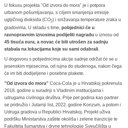
U fokusu projekta "Od izvora do mora" je i potpora
urbanom pošumljavanju, s ciljem smanjenja emisije
ugljičnog dioksida (CO
) i snižavanja temperature zraka u
2
gradovima. U skladu s time,
pobjednici će u
ravnopravnim iznosima podijeliti nagradu
u iznosu od
45 tisuća eura, a novac će biti utrošen za sadnju
stabala na lokacijama koje su sami odabrali
.
U dogovoru s pobjednicima akcije sadnje održat će se u
jesenskim mjesecima, od rujna do studenoga, nakon čega
će im biti dodijeljene i posebne plakete.
"Od izvora do mora"
Coca-Cola je u Hrvatskoj pokrenula
2018. godine u suradnji s Vladinim institucijama i
udrugama civilnoga društva. Prije pet godina kao partner
se pridružio i Jutarnji list, 2022. godine Konzum, a potom i
Udruga gradova u Republici Hrvatskoj. Projekt uživa
podršku Ministarstva zaštite okoliša i zelene tranzicije te
Fakulteta šumarstva i drvne tehnologije Sveučilišta u