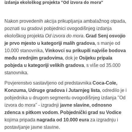
izdanja ekološkog projekta "Od izvora do mora"
Nakon provedenih akcija prikupljanja ambalažnog otpada,
poznati su gradovi pobjednici ovogodišnjeg izdanja
ekološkog projekta
Od izvora do mora
.
Grad Senj osvojio
je prvo mjesto u kategoriji malih gradova
, s manje od
10.000 stanovnika,
Vinkovci su prikupili najviše bodova
među srednjim gradovima
, dok je
Osijeku pripala
pobjeda u kategoriji velikih gradova
, s više od 35.000
stanovnika.
Povjerenstvo sastavljeno od predstavnika
Coca-Cole,
Konzuma, Udruge gradova i Jutarnjeg lista
, odredilo je i
pobjednika u drugom segmentu ovogodišnjeg izdanja "Od
izvora do mora" - izgradnji
javne slavine, odnosno
zdenca s pitkom vodom. Pobjednički grad su Vodice
kojima pripada
nagrada od 10.000 eura
za izgradnju i
postavljanje javne slavine.