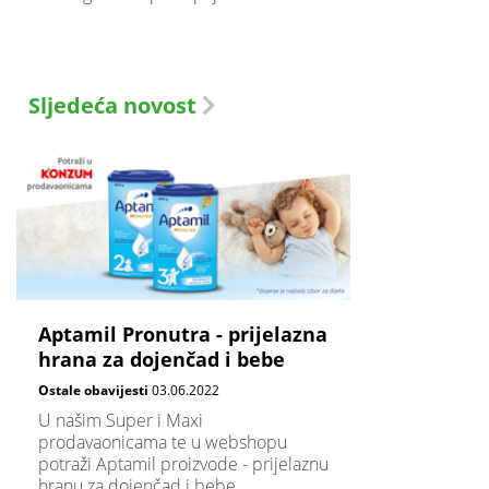
Sljedeća novost
Aptamil Pronutra - prijelazna
hrana za dojenčad i bebe
Ostale obavijesti
03.06.2022
U našim Super i Maxi
prodavaonicama te u webshopu
potraži Aptamil proizvode - prijelaznu
hranu za dojenčad i bebe