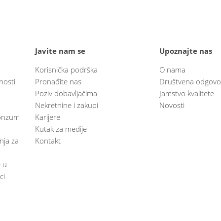
Javite nam se
Upoznajte nas
Korisnička podrška
O nama
nosti
Pronađite nas
Društvena odgovo
Poziv dobavljačima
Jamstvo kvalitete
Nekretnine i zakupi
Novosti
 Konzum
Karijere
Kutak za medije
anja za
Kontakt
e u
ci