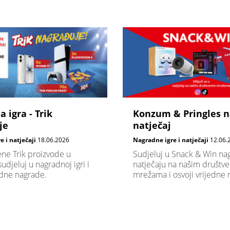
 igra - Trik
Konzum & Pringles n
je
natječaj
 i natječaji
18.06.2026
Nagradne igre i natječaji
12.06.
ene Trik proizvode u
Sudjeluj u Snack & Win n
djeluj u nagradnoj igri i
natječaju na našim društv
edne nagrade.
mrežama i osvoji vrijedne 