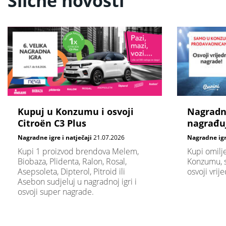
Slične novosti
Kupuj u Konzumu i osvoji
Nagradna
Citroën C3 Plus
nagrađu
Nagradne igre i natječaji
21.07.2026
Nagradne igre
Kupi 1 proizvod brendova Melem,
Kupi omilj
Biobaza, Plidenta, Ralon, Rosal,
Konzumu, su
Asepsoleta, Dipterol, Pitroid ili
osvoji vrij
Asebon sudjeluj u nagradnoj igri i
osvoji super nagrade.