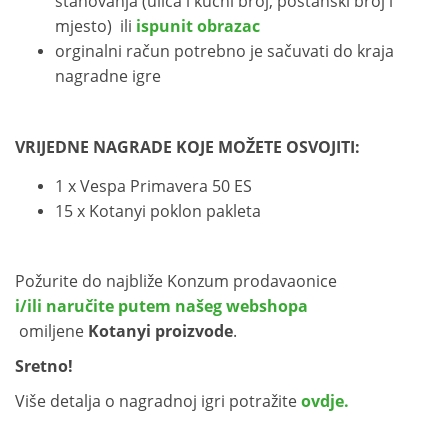
stanovanja (ulica i kućni broj, poštanski broj i
mjesto) ili
ispunit obrazac
orginalni račun potrebno je sačuvati do kraja
nagradne igre
VRIJEDNE NAGRADE KOJE MOŽETE OSVOJITI:
1 x Vespa Primavera 50 ES
15 x Kotanyi poklon pakleta
Požurite do najbliže Konzum prodavaonice
i/ili naručite putem našeg webshopa
omiljene
Kotanyi proizvode
.
Sretno!
Više detalja o nagradnoj igri potražite
ovdje.