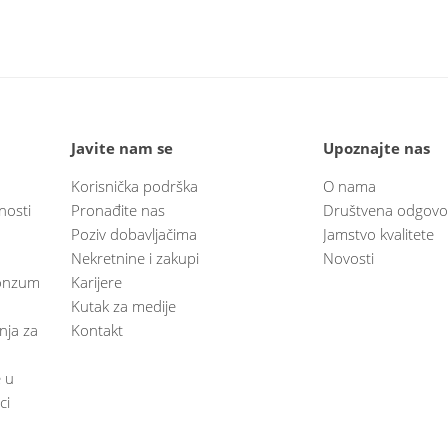
Javite nam se
Upoznajte nas
Korisnička podrška
O nama
nosti
Pronađite nas
Društvena odgovo
Poziv dobavljačima
Jamstvo kvalitete
Nekretnine i zakupi
Novosti
 Konzum
Karijere
Kutak za medije
anja za
Kontakt
e u
ci