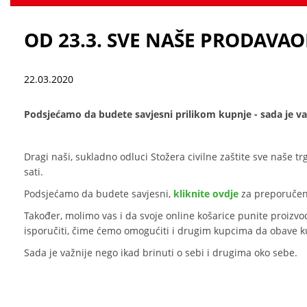
OD 23.3. SVE NAŠE PRODAVAONI
22.03.2020
Podsjećamo da budete savjesni prilikom kupnje - sada je važ
Dragi naši, sukladno odluci Stožera civilne zaštite sve naše tr
sati.
Podsjećamo da budete savjesni,
kliknite ovdje
za preporučene
Također, molimo vas i da svoje online košarice punite proizv
isporučiti, čime ćemo omogućiti i drugim kupcima da obave k
Sada je važnije nego ikad brinuti o sebi i drugima oko sebe.