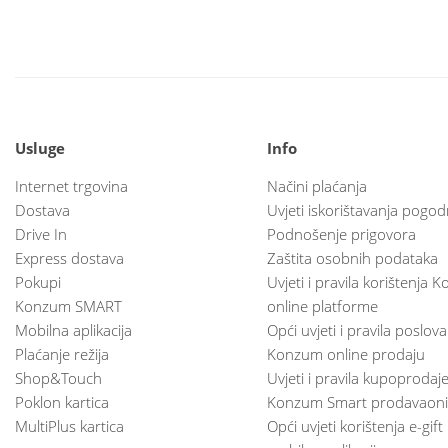
Usluge
Info
Internet trgovina
Načini plaćanja
Dostava
Uvjeti iskorištavanja pogod
Drive In
Podnošenje prigovora
Express dostava
Zaštita osobnih podataka
Pokupi
Uvjeti i pravila korištenja
Konzum SMART
online platforme
Mobilna aplikacija
Opći uvjeti i pravila poslov
Plaćanje režija
Konzum online prodaju
Shop&Touch
Uvjeti i pravila kupoprodaj
Poklon kartica
Konzum Smart prodavaoni
MultiPlus kartica
Opći uvjeti korištenja e-gift