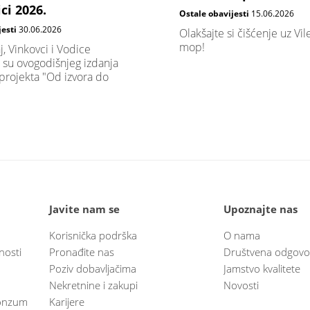
ci 2026.
Ostale obavijesti
15.06.2026
jesti
30.06.2026
Olakšajte si čišćenje uz Vi
mop!
j, Vinkovci i Vodice
 su ovogodišnjeg izdanja
projekta "Od izvora do
Javite nam se
Upoznajte nas
Korisnička podrška
O nama
nosti
Pronađite nas
Društvena odgovo
Poziv dobavljačima
Jamstvo kvalitete
Nekretnine i zakupi
Novosti
 Konzum
Karijere