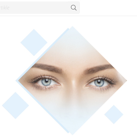
govarajuće roditeljske skrbi da nađu pravi posao' - Vijesti - Kon