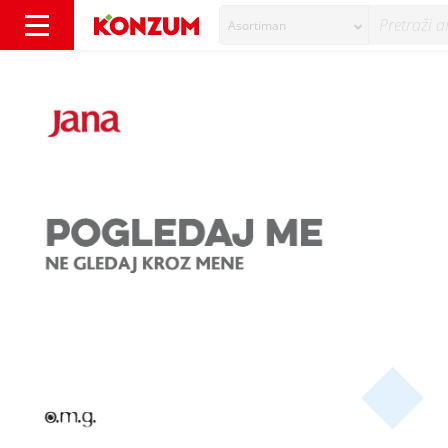
Asortiman
Humanitarna akcija 'Pomozimo mladima bez od