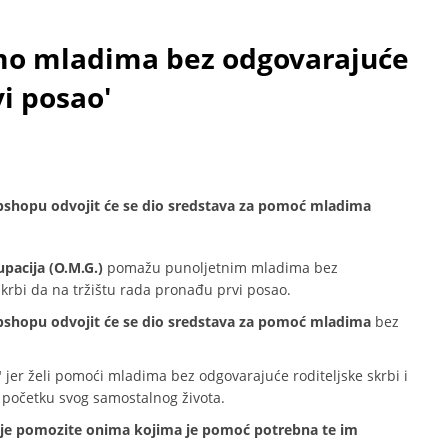
mo mladima bez odgovarajuće
vi posao'
bshopu odvojit će se dio sredstava za pomoć mladima
pacija (O.M.G.)
pomažu punoljetnim mladima bez
 skrbi da na tržištu rada pronađu prvi posao.
bshopu odvojit će se dio sredstava za pomoć mladima
bez
'
jer želi pomoći mladima bez odgovarajuće roditeljske skrbi i
a početku svog samostalnog života.
žnje pomozite onima kojima je pomoć potrebna te im