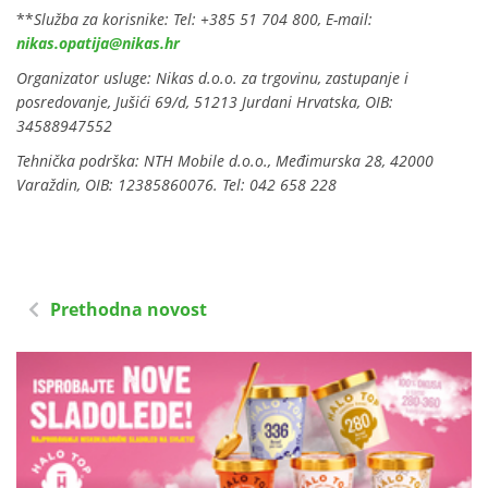
**
Služba za korisnike: Tel: +385 51 704 800, E-mail:
nikas.opatija@nikas.hr
Organizator usluge: Nikas d.o.o. za trgovinu, zastupanje i
posredovanje, Jušići 69/d, 51213 Jurdani Hrvatska, OIB:
34588947552
Tehnička podrška: NTH Mobile d.o.o., Međimurska 28, 42000
Varaždin, OIB: 12385860076. Tel: 042 658 228
Prethodna novost