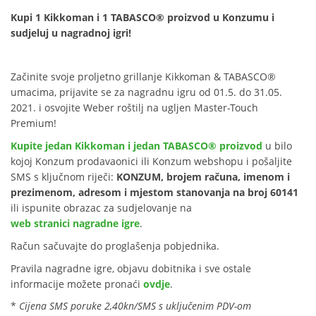
Kupi 1 Kikkoman i 1 TABASCO® proizvod u Konzumu i
sudjeluj u nagradnoj igri!
Začinite svoje proljetno grillanje Kikkoman & TABASCO®
umacima, prijavite se za nagradnu igru od 01.5. do 31.05.
2021. i osvojite Weber roštilj na ugljen Master-Touch
Premium!
Kupite jedan Kikkoman i jedan TABASCO® proizvod
u bilo
kojoj Konzum prodavaonici ili Konzum webshopu i pošaljite
SMS s ključnom riječi:
KONZUM, brojem računa, imenom i
prezimenom, adresom i mjestom stanovanja na broj 60141
ili ispunite obrazac za sudjelovanje na
web stranici nagradne igre
.
Račun sačuvajte do proglašenja pobjednika.
Pravila nagradne igre, objavu dobitnika i sve ostale
informacije možete pronaći
ovdje
.
*
Cijena SMS poruke 2,40kn/SMS s uključenim PDV-om