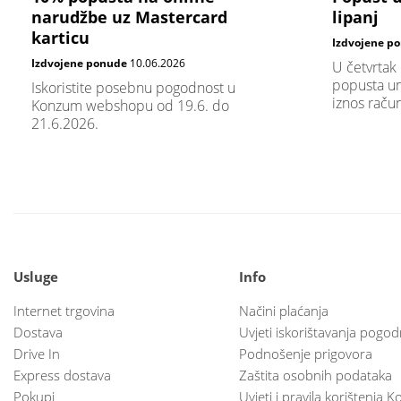
narudžbe uz Mastercard
lipanj
karticu
Izdvojene p
Izdvojene ponude
10.06.2026
U četvrtak
popusta um
Iskoristite posebnu pogodnost u
iznos raču
Konzum webshopu od 19.6. do
21.6.2026.
Usluge
Info
Internet trgovina
Načini plaćanja
Dostava
Uvjeti iskorištavanja pogod
Drive In
Podnošenje prigovora
Express dostava
Zaštita osobnih podataka
Pokupi
Uvjeti i pravila korištenja