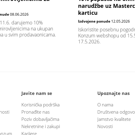
narudžbe uz Master
karticu
onude
08.06.2026
Izdvojene ponude
12.05.2026
 11.6. darujemo 10%
irovljenicima na ukupan
Iskoristite posebnu pogod
na u svim prodavaonicama.
Konzum webshopu od 15.5
17.5.2026.
Javite nam se
Upoznajte nas
Korisnička podrška
O nama
nosti
Pronađite nas
Društvena odgovo
Poziv dobavljačima
Jamstvo kvalitete
Nekretnine i zakupi
Novosti
 Konzum
Karijere