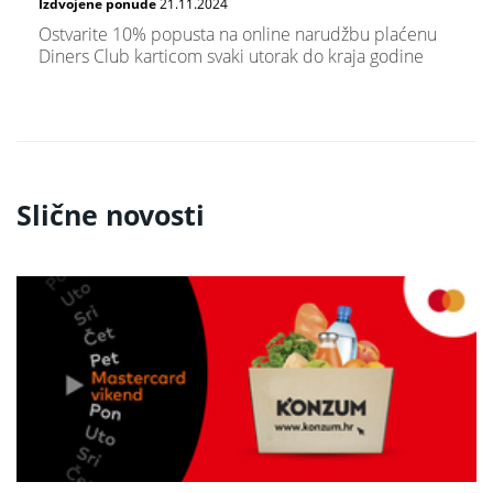
Izdvojene ponude
21.11.2024
Ostvarite 10% popusta na online narudžbu plaćenu
Diners Club karticom svaki utorak do kraja godine
Slične novosti