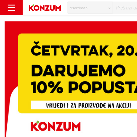
Asortiman
10% popusta uz korištenje Mastercard kartic