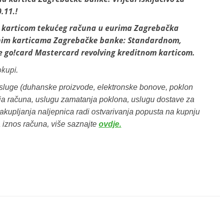
.11.!
 karticom tekućeg računa u eurima Zagrebačka
tnim karticama Zagrebačke banke: Standardnom,
e go!card Mastercard revolving kreditnom karticom.
okupi.
 usluge (duhanske proizvode, elektronske bonove, poklon
anja računa, uslugu zamatanja poklona, uslugu dostave za
akupljanja naljepnica radi ostvarivanja popusta na kupnju
a iznos računa, više saznajte
ovdje.