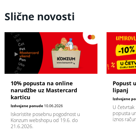
Slične novosti
10% popusta na online
Popust 
narudžbe uz Mastercard
lipanj
karticu
Izdvojene p
Izdvojene ponude
10.06.2026
U četvrtak
popusta um
Iskoristite posebnu pogodnost u
iznos raču
Konzum webshopu od 19.6. do
21.6.2026.