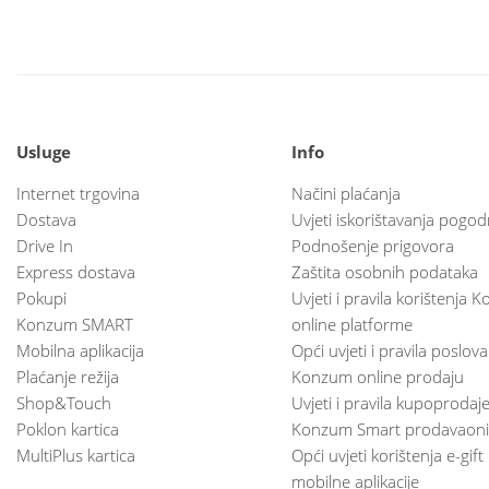
Usluge
Info
Internet trgovina
Načini plaćanja
Dostava
Uvjeti iskorištavanja pogod
Drive In
Podnošenje prigovora
Express dostava
Zaštita osobnih podataka
Pokupi
Uvjeti i pravila korištenja
Konzum SMART
online platforme
Mobilna aplikacija
Opći uvjeti i pravila poslov
Plaćanje režija
Konzum online prodaju
Shop&Touch
Uvjeti i pravila kupoprodaj
Poklon kartica
Konzum Smart prodavaoni
MultiPlus kartica
Opći uvjeti korištenja e-gift
mobilne aplikacije