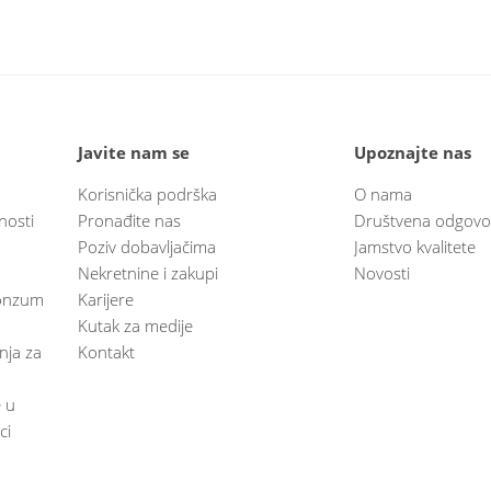
Javite nam se
Upoznajte nas
Korisnička podrška
O nama
nosti
Pronađite nas
Društvena odgovo
Poziv dobavljačima
Jamstvo kvalitete
Nekretnine i zakupi
Novosti
 Konzum
Karijere
Kutak za medije
anja za
Kontakt
e u
ci