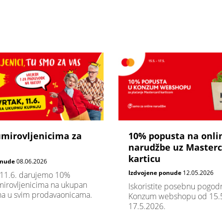
umirovljenicima za
10% popusta na onli
narudžbe uz Master
karticu
onude
08.06.2026
Izdvojene ponude
12.05.2026
 11.6. darujemo 10%
irovljenicima na ukupan
Iskoristite posebnu pogod
na u svim prodavaonicama.
Konzum webshopu od 15.5
17.5.2026.