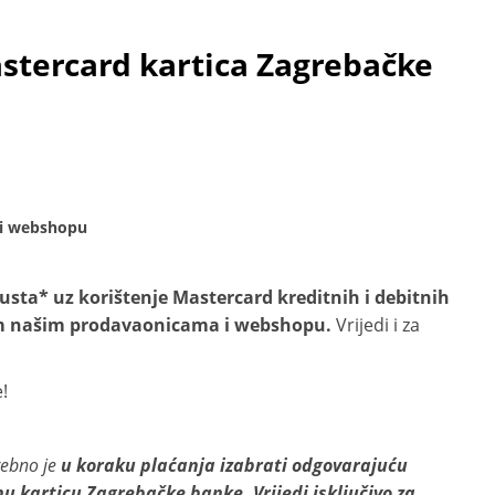
stercard kartica Zagrebačke
 i webshopu
usta* uz korištenje
Mastercard kreditnih i debitnih
im našim prodavaonicama i webshopu.
Vrijedi i za
!
rebno je
u koraku plaćanja izabrati odgovarajuću
nu karticu Zagrebačke banke. Vrijedi isključivo za