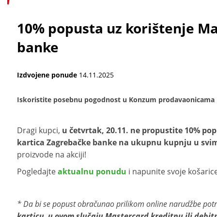
10% popusta uz korištenje Ma
banke
Izdvojene ponude
14.11.2025
Iskoristite posebnu pogodnost u Konzum prodavaonicama
Dragi kupci,
u četvrtak, 20.11.
ne propustite 10% pop
kartica Zagrebačke banke na ukupnu kupnju u sv
proizvode na akciji!
Pogledajte
aktualnu ponudu
i napunite svoje košarice
* Da bi se popust obračunao prilikom online narudžbe pot
karticu, u ovom slučaju Mastercard kreditnu ili debit