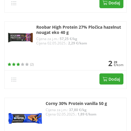
Dodaj
Roobar High Protein 27% Pločica hazelnut
nougat eko 40 g
Cijena za j.m.:
57,25 €/kg
Cijena 02.05.2025.:
2,29 €/kom
2
29
(2)
€/kom
Dodaj
Corny 30% Protein vanilla 50 g
Cijena za j.m.:
37,80 €/kg
Cijena 02.05.2025.:
1,89 €/kom