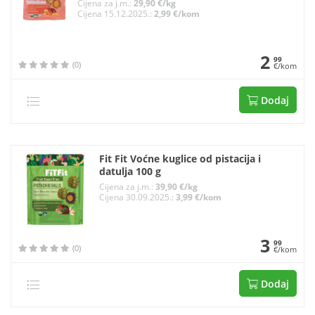
Cijena za j.m.:
29,90 €/kg
Cijena 15.12.2025.:
2,99 €/kom
2
99
(0)
€/kom
Dodaj
Fit Fit Voćne kuglice od pistacija i
datulja 100 g
Cijena za j.m.:
39,90 €/kg
Cijena 30.09.2025.:
3,99 €/kom
3
99
(0)
€/kom
Dodaj