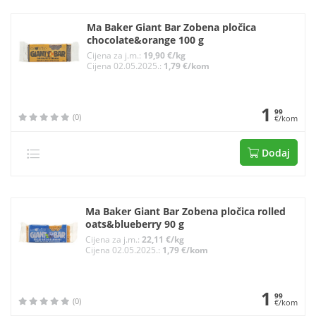
Ma Baker Giant Bar Zobena pločica
chocolate&orange 100 g
Cijena za j.m.:
19,90 €/kg
Cijena 02.05.2025.:
1,79 €/kom
1
99
(0)
€/kom
Dodaj
Ma Baker Giant Bar Zobena pločica rolled
oats&blueberry 90 g
Cijena za j.m.:
22,11 €/kg
Cijena 02.05.2025.:
1,79 €/kom
1
99
(0)
€/kom