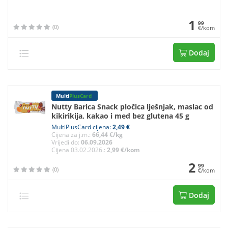
1
99
(0)
€/kom
Dodaj
Multi
PlusCard
Nutty Barica Snack pločica lješnjak, maslac od
kikirikija, kakao i med bez glutena 45 g
MultiPlusCard cijena:
2,49 €
Cijena za j.m.:
66,44 €/kg
Vrijedi do:
06.09.2026
Cijena 03.02.2026.:
2,99 €/kom
2
99
(0)
€/kom
Dodaj