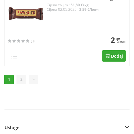
Cijena za j.m.:
51,80 €/kg
Cijena 02.05.2025.:
2,59 €/kom
2
59
(0)
€/kom
Dodaj
1
2
>
Usluge