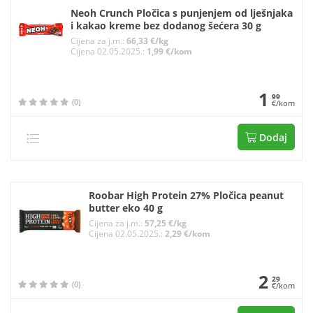
Neoh Crunch Pločica s punjenjem od lješnjaka
i kakao kreme bez dodanog šećera 30 g
Cijena za j.m.:
66,33 €/kg
Cijena 02.05.2025.:
1,99 €/kom
1
99
(0)
€/kom
Dodaj
Roobar High Protein 27% Pločica peanut
butter eko 40 g
Cijena za j.m.:
57,25 €/kg
Cijena 02.05.2025.:
2,29 €/kom
2
29
(0)
€/kom