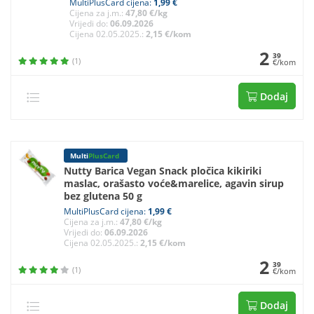
MultiPlusCard cijena:
1,99 €
Cijena za j.m.:
47,80 €/kg
Vrijedi do:
06.09.2026
Cijena 02.05.2025.:
2,15 €/kom
2
39
(1)
€/kom
Dodaj
Multi
PlusCard
Nutty Barica Vegan Snack pločica kikiriki
maslac, orašasto voće&marelice, agavin sirup
bez glutena 50 g
MultiPlusCard cijena:
1,99 €
Cijena za j.m.:
47,80 €/kg
Vrijedi do:
06.09.2026
Cijena 02.05.2025.:
2,15 €/kom
2
39
(1)
€/kom
Dodaj