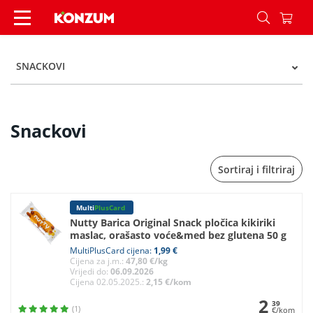
Snackovi - Kategorije - Konzum
SNACKOVI
Snackovi
Sortiraj i filtriraj
Multi
PlusCard
Nutty Barica Original Snack pločica kikiriki
maslac, orašasto voće&med bez glutena 50 g
MultiPlusCard cijena:
1,99 €
Cijena za j.m.:
47,80 €/kg
Vrijedi do:
06.09.2026
Cijena 02.05.2025.:
2,15 €/kom
2
39
(1)
€/kom