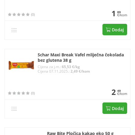
1
89
(0)
€/kom
Dodaj
Schar Maxi Break Vafel mliječna čokolada
bez glutena 38 g
Cijena za j.m.:
65,53 €/kg
Cijena 07.11.2025.:
2,49 €/kom
2
49
(0)
€/kom
Dodaj
Raw Bite Pločica kakao eko 50 g