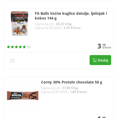
Fit Balls Voćne kuglice datulje, lješnjak i
kokos 144 g
Cijena za j.m.:
26,32 €/kg
Cijena 02.05.2025.:
3,79 €/kom
3
79
(2)
€/kom
Dodaj
Corny 30% Protein chocolate 50 g
Cijena za j.m.:
37,80 €/kg
Cijena 02.05.2025.:
1,89 €/kom
89