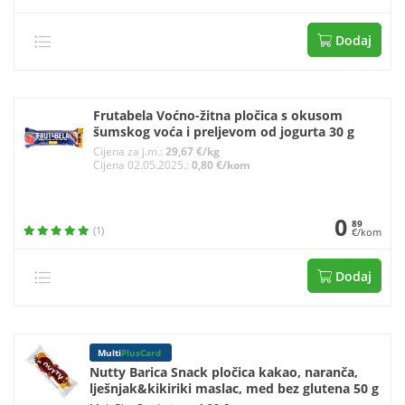
Dodaj
Frutabela Voćno-žitna pločica s okusom
šumskog voća i preljevom od jogurta 30 g
Cijena za j.m.:
29,67 €/kg
Cijena 02.05.2025.:
0,80 €/kom
0
89
(1)
€/kom
Dodaj
Multi
PlusCard
Nutty Barica Snack pločica kakao, naranča,
lješnjak&kikiriki maslac, med bez glutena 50 g