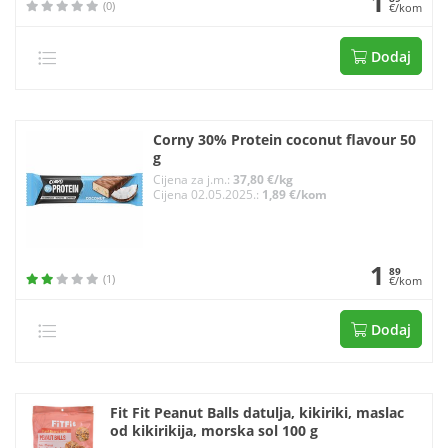
1
(0)
€/kom
Dodaj
Corny 30% Protein coconut flavour 50
g
Cijena za j.m.:
37,80 €/kg
Cijena 02.05.2025.:
1,89 €/kom
1
89
(1)
€/kom
Dodaj
Fit Fit Peanut Balls datulja, kikiriki, maslac
od kikirikija, morska sol 100 g