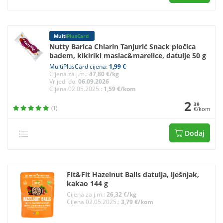
Multi
PlusCard
Nutty Barica Chiarin Tanjurić Snack pločica
badem, kikiriki maslac&marelice, datulje 50 g
MultiPlusCard cijena:
1,99 €
Cijena za j.m.:
47,80 €/kg
Vrijedi do:
06.09.2026
Cijena 02.05.2025.:
1,59 €/kom
2
39
(1)
€/kom
Dodaj
Fit&Fit Hazelnut Balls datulja, lješnjak,
kakao 144 g
Cijena za j.m.:
26,32 €/kg
Cijena 02.05.2025.:
3,79 €/kom