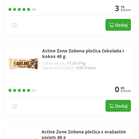
3
79
(4)
€/kom
Dodaj
Active Zone Zobena pločica čokolada i
kokos 40 g
Cijena za j.m.:
17,25 €/kg
Cijena 23.12.2025.:
0,69 €/kom
0
69
(1)
€/kom
Dodaj
Active Zone Zobena pločica s orašastim
voćem 40 g