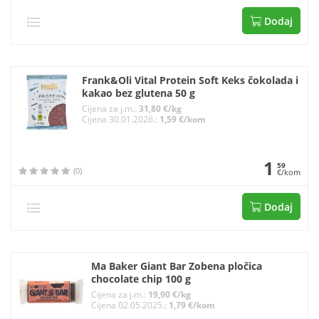
Dodaj
Frank&Oli Vital Protein Soft Keks čokolada i
kakao bez glutena 50 g
Cijena za j.m.:
31,80 €/kg
Cijena 30.01.2026.:
1,59 €/kom
1
59
(0)
€/kom
Dodaj
Ma Baker Giant Bar Zobena pločica
chocolate chip 100 g
Cijena za j.m.:
19,90 €/kg
Cijena 02.05.2025.:
1,79 €/kom