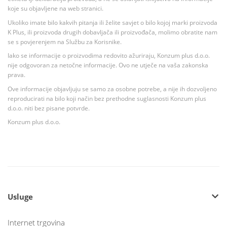
koje su objavljene na web stranici.
Ukoliko imate bilo kakvih pitanja ili želite savjet o bilo kojoj marki proizvoda
K Plus, ili proizvoda drugih dobavljača ili proizvođača, molimo obratite nam
se s povjerenjem na Službu za Korisnike.
Iako se informacije o proizvodima redovito ažuriraju, Konzum plus d.o.o.
nije odgovoran za netočne informacije. Ovo ne utječe na vaša zakonska
prava.
Ove informacije objavljuju se samo za osobne potrebe, a nije ih dozvoljeno
reproducirati na bilo koji način bez prethodne suglasnosti Konzum plus
d.o.o. niti bez pisane potvrde.
Konzum plus d.o.o.
Usluge
Internet trgovina