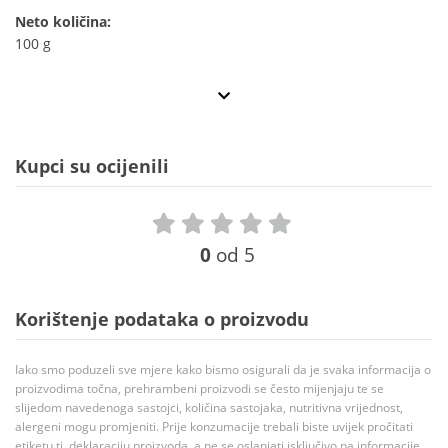
Neto količina:
100 g
Kupci su ocijenili
0
od 5
Korištenje podataka o proizvodu
Iako smo poduzeli sve mjere kako bismo osigurali da je svaka informacija o
proizvodima točna, prehrambeni proizvodi se često mijenjaju te se
slijedom navedenoga sastojci, količina sastojaka, nutritivna vrijednost,
alergeni mogu promjeniti. Prije konzumacije trebali biste uvijek pročitati
etiketu tj. deklaraciju proizvoda, a ne se oslanjati isključivo na informacije