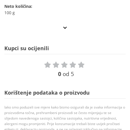
Neto količina:
100 g
Kupci su ocijenili
0
od 5
Korištenje podataka o proizvodu
Iako smo poduzeli sve mjere kako bismo osigurali da je svaka informacija o
proizvodima točna, prehrambeni proizvodi se često mijenjaju te se
slijedom navedenoga sastojci, količina sastojaka, nutritivna vrijednost,
alergeni mogu promjeniti. Prije konzumacije trebali biste uvijek pročitati
etiketu tj. deklaraciju proizvoda, a ne se oslanjati isključivo na informacije