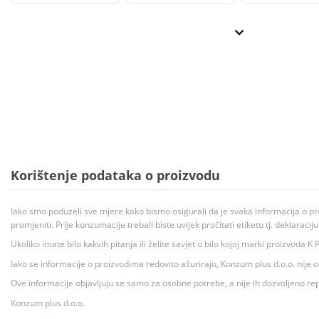
Korištenje podataka o proizvodu
Iako smo poduzeli sve mjere kako bismo osigurali da je svaka informacija o pr
promjeniti. Prije konzumacije trebali biste uvijek pročitati etiketu tj. deklaraci
Ukoliko imate bilo kakvih pitanja ili želite savjet o bilo kojoj marki proizvoda
Iako se informacije o proizvodima redovito ažuriraju, Konzum plus d.o.o. nije
Ove informacije objavljuju se samo za osobne potrebe, a nije ih dozvoljeno rep
Konzum plus d.o.o.