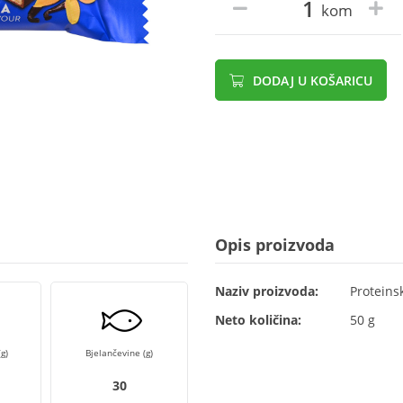
kom
DODAJ U KOŠARICU
Opis proizvoda
Naziv proizvoda:
Proteins
Neto količina:
50 g
g)
Bjelančevine (g)
30