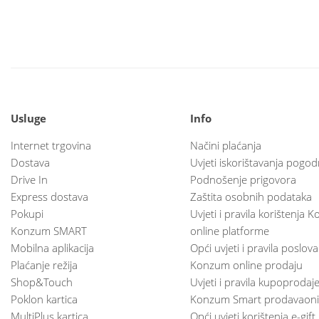
Usluge
Info
Internet trgovina
Načini plaćanja
Dostava
Uvjeti iskorištavanja pogod
Drive In
Podnošenje prigovora
Express dostava
Zaštita osobnih podataka
Pokupi
Uvjeti i pravila korištenja
Konzum SMART
online platforme
Mobilna aplikacija
Opći uvjeti i pravila poslov
Plaćanje režija
Konzum online prodaju
Shop&Touch
Uvjeti i pravila kupoprodaj
Poklon kartica
Konzum Smart prodavaoni
MultiPlus kartica
Opći uvjeti korištenja e-gift