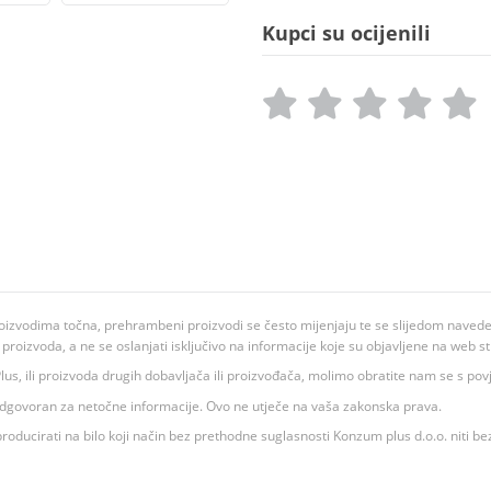
Kupci su ocijenili
oizvodima točna, prehrambeni proizvodi se često mijenjaju te se slijedom navedeno
ju proizvoda, a ne se oslanjati isključivo na informacije koje su objavljene na web st
 K Plus, ili proizvoda drugih dobavljača ili proizvođača, molimo obratite nam se s p
 odgovoran za netočne informacije. Ovo ne utječe na vaša zakonska prava.
roducirati na bilo koji način bez prethodne suglasnosti Konzum plus d.o.o. niti be