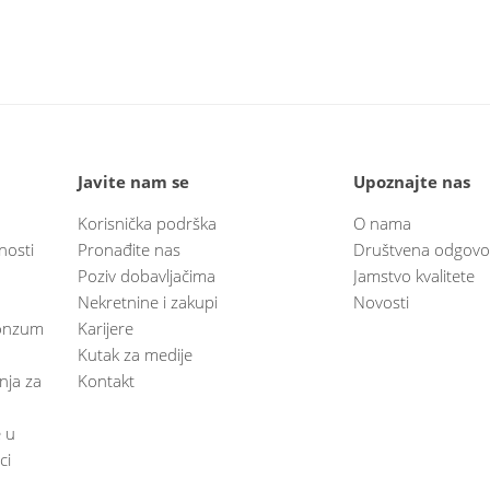
Javite nam se
Upoznajte nas
Korisnička podrška
O nama
nosti
Pronađite nas
Društvena odgovo
Poziv dobavljačima
Jamstvo kvalitete
Nekretnine i zakupi
Novosti
 Konzum
Karijere
Kutak za medije
anja za
Kontakt
e u
ci