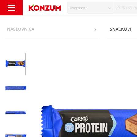
Asortiman
Corny 30% Protein vanilla 50 g - Konzum
NASLOVNICA
SNACKOVI