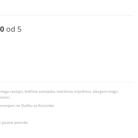
0
od 5
ga sastojci, količina sastojaka, nutritivna vrijednost, alergeni mogu
ranici.
ovjerenjem na Službu za Korisnike.
z pisane potvrde.