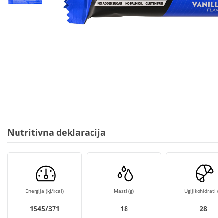
Nutritivna deklaracija
Energija (kJ/kcal)
Masti (g)
Ugljikohidrati (
1545/371
18
28