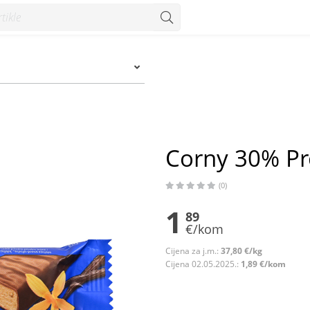
Corny 30% Pro
(0)
1
89
€/kom
Cijena za j.m.:
37,80 €/kg
Cijena 02.05.2025.:
1,89 €/kom