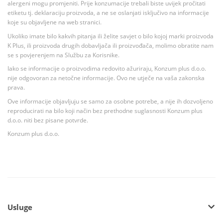
alergeni mogu promjeniti. Prije konzumacije trebali biste uvijek pročitati
etiketu tj. deklaraciju proizvoda, a ne se oslanjati isključivo na informacije
koje su objavljene na web stranici.
Ukoliko imate bilo kakvih pitanja ili želite savjet o bilo kojoj marki proizvoda
K Plus, ili proizvoda drugih dobavljača ili proizvođača, molimo obratite nam
se s povjerenjem na Službu za Korisnike.
Iako se informacije o proizvodima redovito ažuriraju, Konzum plus d.o.o.
nije odgovoran za netočne informacije. Ovo ne utječe na vaša zakonska
prava.
Ove informacije objavljuju se samo za osobne potrebe, a nije ih dozvoljeno
reproducirati na bilo koji način bez prethodne suglasnosti Konzum plus
d.o.o. niti bez pisane potvrde.
Konzum plus d.o.o.
Usluge