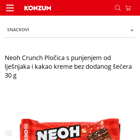
Neoh Crunch Pločica s punjenjem od lješnjaka i
SNACKOVI
Neoh Crunch Pločica s punjenjem od
lješnjaka i kakao kreme bez dodanog šećera
30 g