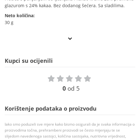
glazurom s 24% kakaa. Bez dodanog šećera. Sa sladilima.
Neto količina:
30 g
Kupci su ocijenili
0
od 5
Korištenje podataka o proizvodu
Iako smo poduzeli sve mjere kako bismo osigurali da je svaka informacija o
proizvodima točna, prehrambeni proizvodi se često mijenjaju te se
slijedom navedenoga sastojci, količina sastojaka, nutritivna vrijednost,