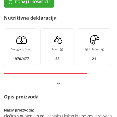
DODAJ U KOŠARICU
Nutritivna deklaracija
Energija (kJ/kcal)
Masti (g)
Ugljikohidrati (g)
1970/477
35
21
Opis proizvoda
Naziv proizvoda:
Pločica s punjenjem od lješnjaka i kakao kreme 28% prelivena