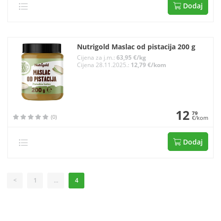
Dodaj
Nutrigold Maslac od pistacija 200 g
Cijena za j.m.:
63,95 €/kg
Cijena 28.11.2025.:
12,79 €/kom
12
79
(0)
€/kom
Dodaj
<
1
...
4