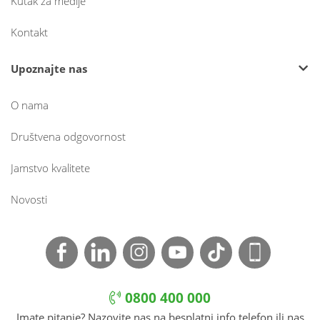
Kutak za medije
Kontakt
Upoznajte nas
O nama
Društvena odgovornost
Jamstvo kvalitete
Novosti
0800 400 000
Imate pitanje? Nazovite nas na besplatni info telefon ili nas