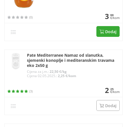
3
99
(0)
€/kom
Dodaj
Pate Mediterranee Namaz od slanutka,
sjemenki konoplje i mediteranskim travama
eko 2x50 g
Cijena za j.m.:
22,50 €/kg
Cijena 02.05.2025.:
2,25 €/kom
2
25
(3)
€/kom
Dodaj