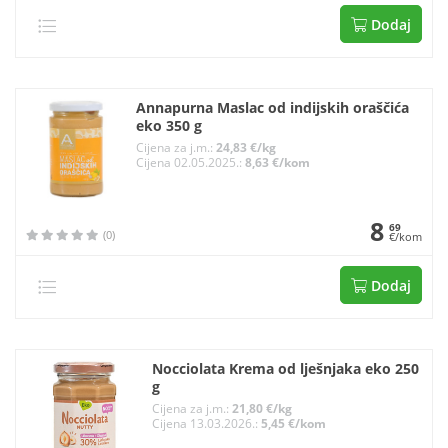
Dodaj
Annapurna Maslac od indijskih oraščića
eko 350 g
Cijena za j.m.:
24,83 €/kg
Cijena 02.05.2025.:
8,63 €/kom
8
69
(0)
€/kom
Dodaj
Nocciolata Krema od lješnjaka eko 250
g
Cijena za j.m.:
21,80 €/kg
Cijena 13.03.2026.:
5,45 €/kom