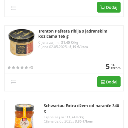
Dodaj
Trenton Pašteta riblja s jadranskim
kozicama 165 g
Cijena za j.m.:
31,45 €/kg
Cijena 02.05.2025.:
5,19 €/kom
5
19
(0)
€/kom
Dodaj
Schwartau Extra džem od naranče 340
g
Cijena za j.m.:
11,74 €/kg
Cijena 02.05.2025.:
3,85 €/kom