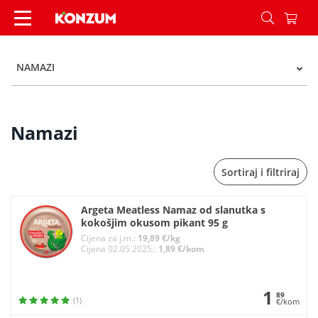
Namazi - Kategorije - Konzum
NAMAZI
Namazi
Sortiraj i filtriraj
Argeta Meatless Namaz od slanutka s
kokošjim okusom pikant 95 g
Cijena za j.m.:
19,89 €/kg
Cijena 02.05.2025.:
1,89 €/kom
1
89
(1)
€/kom