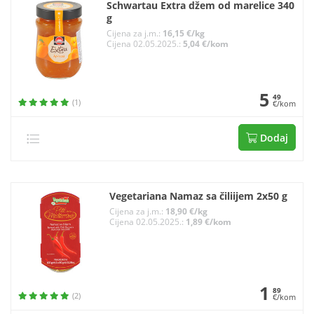
Schwartau Extra džem od marelice 340
g
Cijena za j.m.:
16,15 €/kg
Cijena 02.05.2025.:
5,04 €/kom
5
49
(1)
€/kom
Dodaj
Vegetariana Namaz sa čiliijem 2x50 g
Cijena za j.m.:
18,90 €/kg
Cijena 02.05.2025.:
1,89 €/kom
1
89
(2)
€/kom