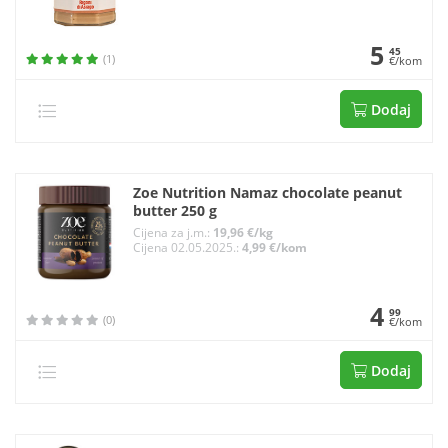
5
45
(1)
€/kom
Dodaj
Zoe Nutrition Namaz chocolate peanut
butter 250 g
Cijena za j.m.:
19,96 €/kg
Cijena 02.05.2025.:
4,99 €/kom
4
99
(0)
€/kom
Dodaj