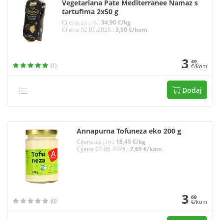
Vegetariana Pate Mediterranee Namaz s
tartufima 2x50 g
Cijena za j.m.:
34,90 €/kg
Cijena 02.05.2025.:
3,50 €/kom
3
49
(1)
€/kom
Dodaj
Annapurna Tofuneza eko 200 g
Cijena za j.m.:
18,45 €/kg
Cijena 02.05.2025.:
2,69 €/kom
3
69
(0)
€/kom