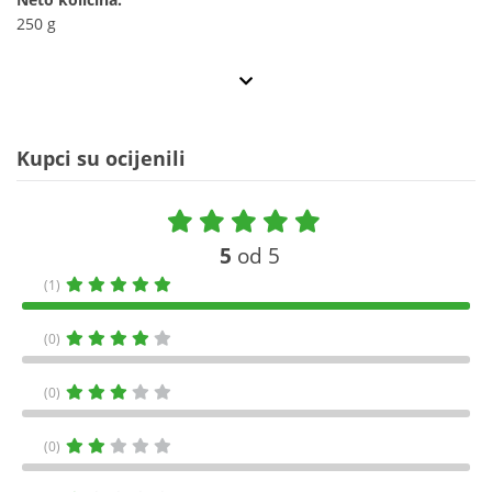
250 g
Kupci su ocijenili
5
od 5
(1)
(0)
(0)
(0)