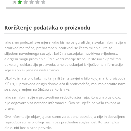
(0)
Korištenje podataka o proizvodu
Iako smo poduzeli sve mjere kako bismo osigurali da je svaka informacija o
proizvodima točna, prehrambeni proizvodi se često mijenjaju te se
slijedom navedenoga sastojci, količina sastojaka, nutritivna vrijednost,
alergeni mogu promjeniti. Prije konzumacije trebali biste uvijek pročitati
etiketu tj. deklaraciju proizvoda, a ne se oslanjati isključivo na informacije
koje su objavljene na web stranici.
Ukoliko imate bilo kakvih pitanja ili želite savjet o bilo kojoj marki proizvoda
K Plus, ili proizvoda drugih dobavljača ili proizvođača, molimo obratite nam
se s povjerenjem na Službu za Korisnike.
Iako se informacije o proizvodima redovito ažuriraju, Konzum plus d.o.o.
nije odgovoran za netočne informacije. Ovo ne utječe na vaša zakonska
prava.
Ove informacije objavljuju se samo za osobne potrebe, a nije ih dozvoljeno
reproducirati na bilo koji način bez prethodne suglasnosti Konzum plus
d.o.o. niti bez pisane potvrde.