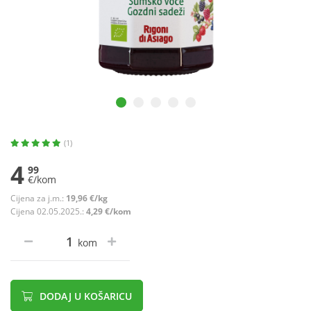
(1)
4
99
€/kom
Cijena za j.m.:
19,96 €/kg
Cijena 02.05.2025.:
4,29 €/kom
kom
DODAJ U KOŠARICU