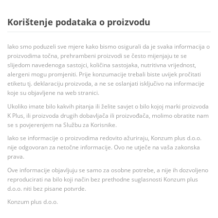
Korištenje podataka o proizvodu
Iako smo poduzeli sve mjere kako bismo osigurali da je svaka informacija o
proizvodima točna, prehrambeni proizvodi se često mijenjaju te se
slijedom navedenoga sastojci, količina sastojaka, nutritivna vrijednost,
alergeni mogu promjeniti. Prije konzumacije trebali biste uvijek pročitati
etiketu tj. deklaraciju proizvoda, a ne se oslanjati isključivo na informacije
koje su objavljene na web stranici.
Ukoliko imate bilo kakvih pitanja ili želite savjet o bilo kojoj marki proizvoda
K Plus, ili proizvoda drugih dobavljača ili proizvođača, molimo obratite nam
se s povjerenjem na Službu za Korisnike.
Iako se informacije o proizvodima redovito ažuriraju, Konzum plus d.o.o.
nije odgovoran za netočne informacije. Ovo ne utječe na vaša zakonska
prava.
Ove informacije objavljuju se samo za osobne potrebe, a nije ih dozvoljeno
reproducirati na bilo koji način bez prethodne suglasnosti Konzum plus
d.o.o. niti bez pisane potvrde.
Konzum plus d.o.o.