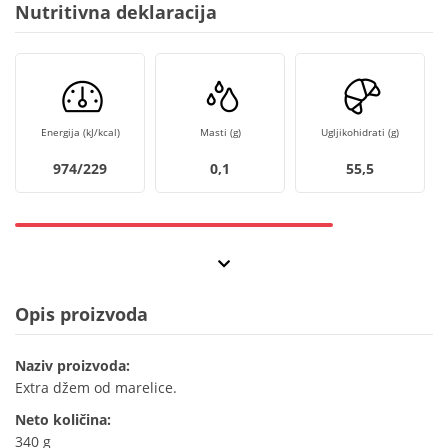
Nutritivna deklaracija
Energija (kJ/kcal)
Masti (g)
Ugljikohidrati (g)
974/229
0,1
55,5
Opis proizvoda
Naziv proizvoda:
Extra džem od marelice.
Neto količina:
340 g