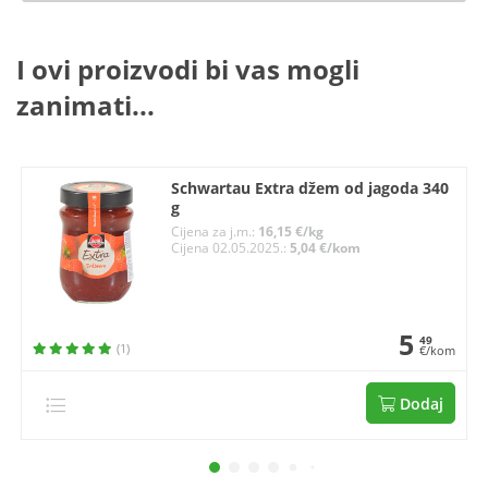
I ovi proizvodi bi vas mogli
zanimati...
Schwartau Extra džem od jagoda 340
g
Cijena za j.m.:
16,15 €/kg
Cijena 02.05.2025.:
5,04 €/kom
5
49
(1)
€/kom
Dodaj