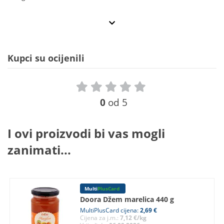
Kupci su ocijenili
0
od 5
I ovi proizvodi bi vas mogli
zanimati...
Multi
PlusCard
Doora Džem marelica 440 g
MultiPlusCard cijena:
2,69 €
Cijena za j.m.:
7,12 €/kg