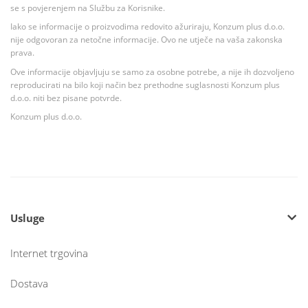
se s povjerenjem na Službu za Korisnike.
Iako se informacije o proizvodima redovito ažuriraju, Konzum plus d.o.o.
nije odgovoran za netočne informacije. Ovo ne utječe na vaša zakonska
prava.
Ove informacije objavljuju se samo za osobne potrebe, a nije ih dozvoljeno
reproducirati na bilo koji način bez prethodne suglasnosti Konzum plus
d.o.o. niti bez pisane potvrde.
Konzum plus d.o.o.
Usluge
Internet trgovina
Dostava