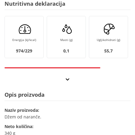
Nutritivna deklaracija
Energija (kJ/kcal)
Masti (g)
Ugljikohidrati (g)
974/229
0,1
55,7
Opis proizvoda
Naziv proizvoda:
Džem od naranče.
Neto količina:
340 g