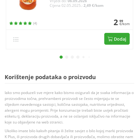
Vrijedi do:
06.09.2026
Cijena 02.05.2025.:
2,49 €/kom
2
99
(4)
€/kom
Dodaj
Korištenje podataka o proizvodu
Iako smo poduzeli sve mjere kako bismo osigurali da je svaka informacija o
proizvodima točna, prehrambeni proizvodi se često mijenjaju te se
slijedom navedenoga sastojci, količina sastojaka, nutritivna vrijednost,
alergeni mogu promjeniti. Prije konzumacije trebali biste uvijek pročitati
etiketu tj. deklaraciju proizvoda, a ne se oslanjati isključivo na informacije
koje su objavljene na web stranici.
Ukoliko imate bilo kakvih pitanja ili želite savjet o bilo kojoj marki proizvoda
K Plus, ili proizvoda drugih dobavljača ili proizvođača, molimo obratite nam