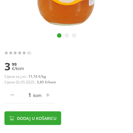
(0)
3
99
€/kom
Cijena za j.m.:
11,74 €/kg
Cijena 02.05.2025.:
3,85 €/kom
kom
DODAJ U KOŠARICU