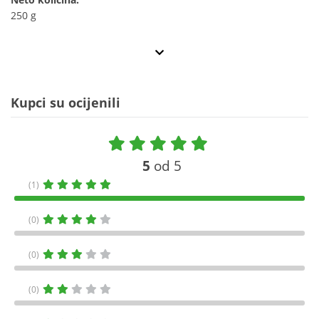
250 g
Kupci su ocijenili
5
od 5
(1)
(0)
(0)
(0)