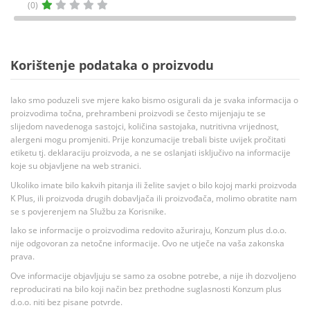
(0)
Korištenje podataka o proizvodu
Iako smo poduzeli sve mjere kako bismo osigurali da je svaka informacija o
proizvodima točna, prehrambeni proizvodi se često mijenjaju te se
slijedom navedenoga sastojci, količina sastojaka, nutritivna vrijednost,
alergeni mogu promjeniti. Prije konzumacije trebali biste uvijek pročitati
etiketu tj. deklaraciju proizvoda, a ne se oslanjati isključivo na informacije
koje su objavljene na web stranici.
Ukoliko imate bilo kakvih pitanja ili želite savjet o bilo kojoj marki proizvoda
K Plus, ili proizvoda drugih dobavljača ili proizvođača, molimo obratite nam
se s povjerenjem na Službu za Korisnike.
Iako se informacije o proizvodima redovito ažuriraju, Konzum plus d.o.o.
nije odgovoran za netočne informacije. Ovo ne utječe na vaša zakonska
prava.
Ove informacije objavljuju se samo za osobne potrebe, a nije ih dozvoljeno
reproducirati na bilo koji način bez prethodne suglasnosti Konzum plus
d.o.o. niti bez pisane potvrde.