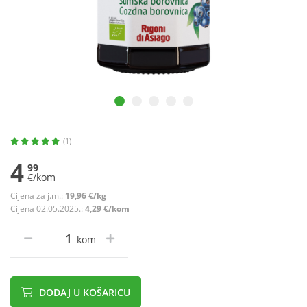
(1)
4
99
€/kom
Cijena za j.m.:
19,96 €/kg
Cijena 02.05.2025.:
4,29 €/kom
kom
DODAJ U KOŠARICU