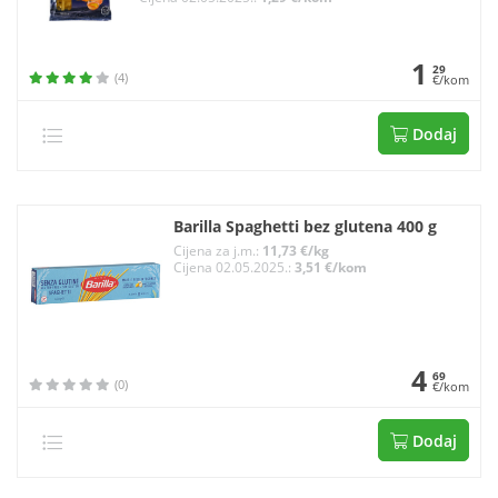
1
29
(4)
€/kom
Dodaj
Barilla Spaghetti bez glutena 400 g
Cijena za j.m.:
11,73 €/kg
Cijena 02.05.2025.:
3,51 €/kom
4
69
(0)
€/kom
Dodaj