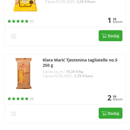
Cijena 02.05.2025.:
2,25 €/kom
1
39
(1)
€/kom
Dodaj
Klara Marić Tjestenina tagliatelle no.5
250 g
Cijena za j.m.:
10,36 €/kg
Cijena 02.05.2025.:
2,79 €/kom
2
59
(3)
€/kom
Dodaj