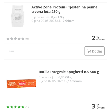
Active Zone Protein+ Tjestenina penne
crvena leća 250 g
Cijena za j.m.:
8,76 €/kg
Cijena 02.05.2025.:
2,19 €/kom
2
19
(0)
€/kom
Dodaj
Barilla Integrale Spaghetti n.5 500 g
Cijena za j.m.:
6,30 €/kg
Cijena 02.05.2025.:
3,15 €/kom
3
15
(1)
€/kom