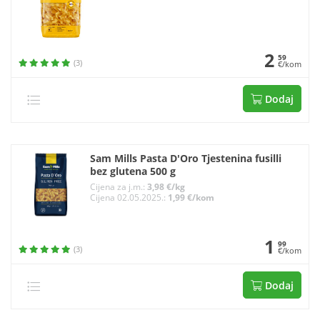
2
59
(3)
€/kom
Dodaj
Sam Mills Pasta D'Oro Tjestenina fusilli
bez glutena 500 g
Cijena za j.m.:
3,98 €/kg
Cijena 02.05.2025.:
1,99 €/kom
1
99
(3)
€/kom
Dodaj