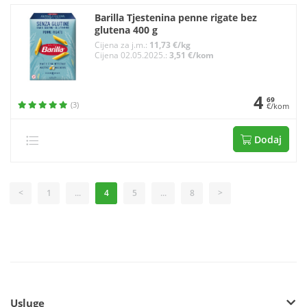
Barilla Tjestenina penne rigate bez
glutena 400 g
Cijena za j.m.:
11,73 €/kg
Cijena 02.05.2025.:
3,51 €/kom
4
69
(3)
€/kom
Dodaj
<
1
...
4
5
...
8
>
Usluge