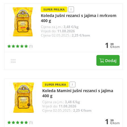
SUPER PRILIKA
!
Koleda Jušni rezanci s jajima i mrkvom
400 g
Cijena za j.m.:
3,48 €/kg
Vrijedi do:
11.08.2026
Cijena 02.05.2025.:
2,25 €/kom
1
39
(1)
€/kom
Dodaj
SUPER PRILIKA
!
Koleda Mamini jušni rezanci s jajima
400 g
Cijena za j.m.:
3,48 €/kg
Vrijedi do:
11.08.2026
Cijena 02.05.2025.:
2,25 €/kom
1
39
(1)
€/kom