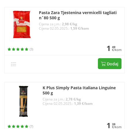
Pasta Zara Tjestenina vermicelli tagliati
n˚80 500 g
Cijena za j.m.:
2,98 €/kg
Cijena 02.05.2025.:
1,59 €/kom
1
49
(3)
€/kom
Dodaj
K Plus Simply Pasta Italiana Linguine
500 g
Cijena za j.m.:
2,78 €/kg
Cijena 02.05.2025.:
1,39 €/kom
1
39
(7)
€/kom