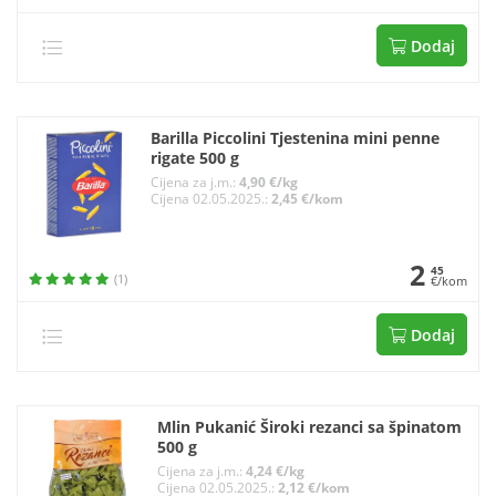
Dodaj
Barilla Piccolini Tjestenina mini penne
rigate 500 g
Cijena za j.m.:
4,90 €/kg
Cijena 02.05.2025.:
2,45 €/kom
2
45
(1)
€/kom
Dodaj
Mlin Pukanić Široki rezanci sa špinatom
500 g
Cijena za j.m.:
4,24 €/kg
Cijena 02.05.2025.:
2,12 €/kom