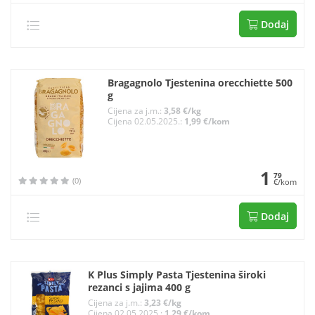
Dodaj
Bragagnolo Tjestenina orecchiette 500
g
Cijena za j.m.:
3,58 €/kg
Cijena 02.05.2025.:
1,99 €/kom
1
79
(0)
€/kom
Dodaj
K Plus Simply Pasta Tjestenina široki
rezanci s jajima 400 g
Cijena za j.m.:
3,23 €/kg
Cijena 02.05.2025.:
1,29 €/kom