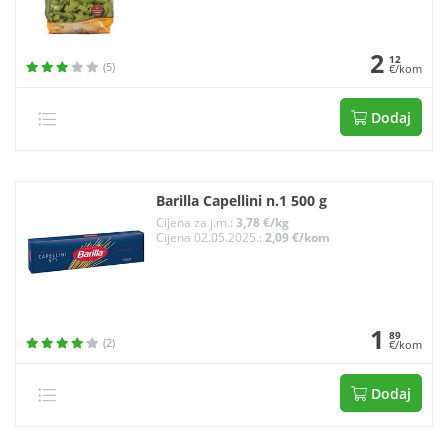
2
12
(5)
€/kom
Dodaj
Barilla Capellini n.1 500 g
Cijena za j.m.:
3,78 €/kg
Cijena 02.05.2025.:
2,09 €/kom
1
89
(2)
€/kom
Dodaj