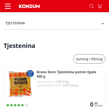
Tjestenina - Kategorije - Konzum
TJESTENINA
Tjestenina
Sortiraj i filtriraj
Grano Doro Tjestenina penne rigate
400 g
Cijena za j.m.:
2,00 €/kg
Cijena 02.05.2025.:
0,80 €/kom
0
80
(2)
€/kom