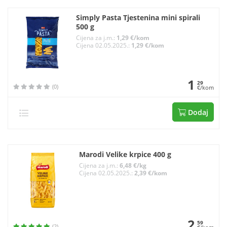
Simply Pasta Tjestenina mini spirali
500 g
Cijena za j.m.:
1,29 €/kom
Cijena 02.05.2025.:
1,29 €/kom
1
29
(0)
€/kom
Dodaj
Marodi Velike krpice 400 g
Cijena za j.m.:
6,48 €/kg
Cijena 02.05.2025.:
2,39 €/kom
2
59
(2)