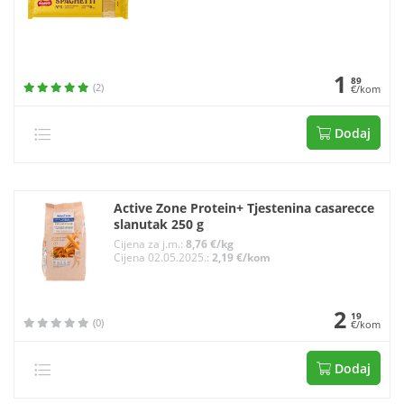
1
89
(2)
€/kom
Dodaj
Active Zone Protein+ Tjestenina casarecce
slanutak 250 g
Cijena za j.m.:
8,76 €/kg
Cijena 02.05.2025.:
2,19 €/kom
2
19
(0)
€/kom
Dodaj