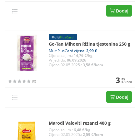
Dodaj
Multi
PlusCard
Go-Tan Mihoen Rižina tjestenina 250 g
MultiPlusCard cijena:
2,99 €
Cijena za j.m.:
14,76 €/kg
Vrijedi do:
06.09.2026
Cijena 02.05.2025.:
3,58 €/kom
3
69
(0)
€/kom
Dodaj
Marodi Valoviti rezanci 400 g
Cijena za j.m.:
6,48 €/kg
Cijena 02.05.2025.:
2,59 €/kom