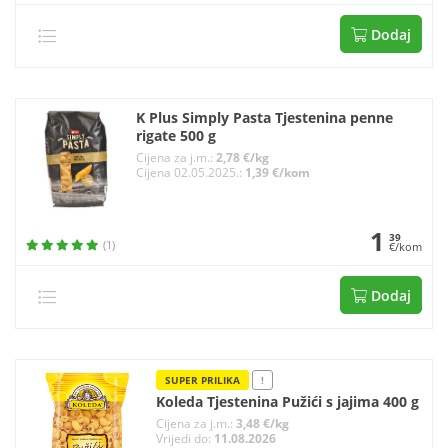
Dodaj
K Plus Simply Pasta Tjestenina penne
rigate 500 g
Cijena za j.m.:
2,78 €/kg
Cijena 02.05.2025.:
1,39 €/kom
1
39
(1)
€/kom
Dodaj
SUPER PRILIKA
!
Koleda Tjestenina Pužići s jajima 400 g
Cijena za j.m.:
3,48 €/kg
Vrijedi do:
11.08.2026