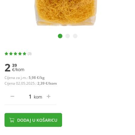
(3)
2
39
€/kom
Cijena za j.m.:
5,98 €/kg
Cijena 02.05.2025.:
2,39 €/kom
kom
DODAJ U KOŠARICU