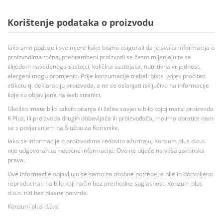
Korištenje podataka o proizvodu
Iako smo poduzeli sve mjere kako bismo osigurali da je svaka informacija o
proizvodima točna, prehrambeni proizvodi se često mijenjaju te se
slijedom navedenoga sastojci, količina sastojaka, nutritivna vrijednost,
alergeni mogu promjeniti. Prije konzumacije trebali biste uvijek pročitati
etiketu tj. deklaraciju proizvoda, a ne se oslanjati isključivo na informacije
koje su objavljene na web stranici.
Ukoliko imate bilo kakvih pitanja ili želite savjet o bilo kojoj marki proizvoda
K Plus, ili proizvoda drugih dobavljača ili proizvođača, molimo obratite nam
se s povjerenjem na Službu za Korisnike.
Iako se informacije o proizvodima redovito ažuriraju, Konzum plus d.o.o.
nije odgovoran za netočne informacije. Ovo ne utječe na vaša zakonska
prava.
Ove informacije objavljuju se samo za osobne potrebe, a nije ih dozvoljeno
reproducirati na bilo koji način bez prethodne suglasnosti Konzum plus
d.o.o. niti bez pisane potvrde.
Konzum plus d.o.o.