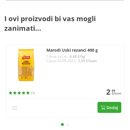
I ovi proizvodi bi vas mogli
zanimati...
Marodi Uski rezanci 400 g
Cijena za j.m.:
6,48 €/kg
Cijena 02.05.2025.:
2,59 €/kom
2
59
(3)
€/kom
Dodaj