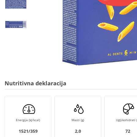
Nutritivna deklaracija
Energija (kJ/kcal)
Masti (g)
Ugljikohidrati (
1521/359
2,0
72