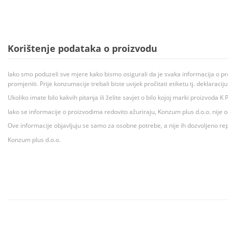
Korištenje podataka o proizvodu
Iako smo poduzeli sve mjere kako bismo osigurali da je svaka informacija o pr
promjeniti. Prije konzumacije trebali biste uvijek pročitati etiketu tj. deklaraci
Ukoliko imate bilo kakvih pitanja ili želite savjet o bilo kojoj marki proizvoda
Iako se informacije o proizvodima redovito ažuriraju, Konzum plus d.o.o. nije
Ove informacije objavljuju se samo za osobne potrebe, a nije ih dozvoljeno rep
Konzum plus d.o.o.