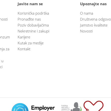
Javite nam se
Upoznajte nas
Korisnička podrška
O nama
nosti
Pronađite nas
Društvena odgovo
Poziv dobavljačima
Jamstvo kvalitete
Nekretnine i zakupi
Novosti
 Konzum
Karijere
Kutak za medije
anja za
Kontakt
e u
ci