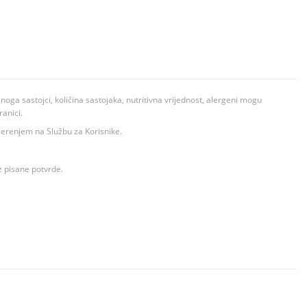
ga sastojci, količina sastojaka, nutritivna vrijednost, alergeni mogu
ranici.
ovjerenjem na Službu za Korisnike.
z pisane potvrde.