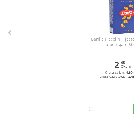
Barilla Piccolini Tjes
pipe rigate 50
2
45
€/kom
Cijena za j.m.:
4,90 
Cijena 02.05.2025.:
2,4