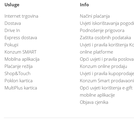
Usluge
Info
Internet trgovina
Načini plaćanja
Dostava
Uvjeti iskorištavanja pogod
Drive In
Podnošenje prigovora
Express dostava
Zaštita osobnih podataka
Pokupi
Uvjeti i pravila korištenja
Konzum SMART
online platforme
Mobilna aplikacija
Opći uvjeti i pravila poslov
Plaćanje režija
Konzum online prodaju
Shop&Touch
Uvjeti i pravila kupoprodaj
Poklon kartica
Konzum Smart prodavaoni
MultiPlus kartica
Opći uvjeti korištenja e-gift
mobilne aplikacije
Objava cjenika