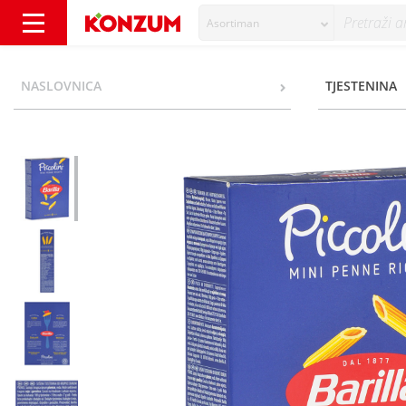
Asortiman
Barilla Piccolini Tjestenina mini penne rigat
NASLOVNICA
TJESTENINA