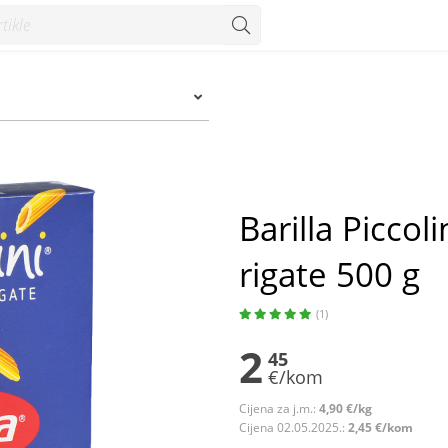
e 500 g - Konzum
Barilla Piccol
rigate 500 g
(1)
2
45
€/kom
Cijena za j.m.:
4,90 €/kg
Cijena 02.05.2025.:
2,45 €/kom