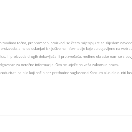
oizvodima točna, prehrambeni proizvodi se često mijenjaju te se slijedom navedeno
ju proizvoda, a ne se oslanjati isključivo na informacije koje su objavljene na web st
 K Plus, ili proizvoda drugih dobavljača ili proizvođača, molimo obratite nam se s p
 odgovoran za netočne informacije. Ovo ne utječe na vaša zakonska prava.
roducirati na bilo koji način bez prethodne suglasnosti Konzum plus d.o.o. niti be