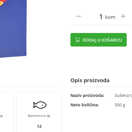
kom
DODAJ U KOŠARICU
Opis proizvoda
Naziv proizvoda:
Sušena t
Neto količina:
500 g
g)
Bjelančevine (g)
12