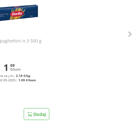
Spaghettini n.3 500 g
1
09
€/kom
na za j.m.:
2,18 €/kg
02.05.2025.:
1,09 €/kom
Dodaj