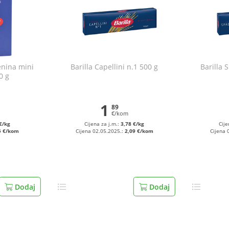
tenina mini
Barilla Capellini n.1 500 g
Barilla 
0 g
1
89
€/kom
€/kg
Cijena za j.m.:
3,78 €/kg
Cije
5 €/kom
Cijena 02.05.2025.:
2,09 €/kom
Cijena 
Dodaj
Dodaj