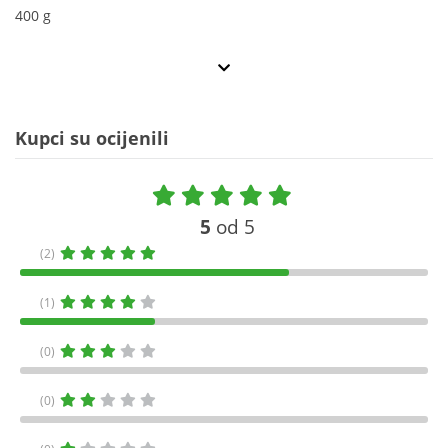
400 g
Kupci su ocijenili
5
od 5
(2)
(1)
(0)
(0)