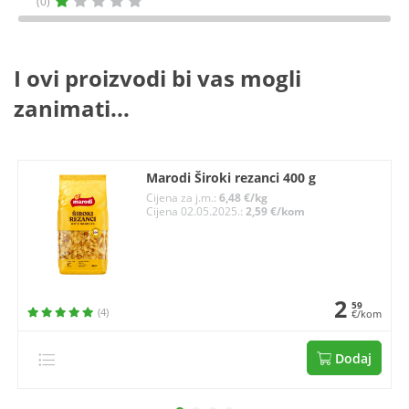
(0)
I ovi proizvodi bi vas mogli
zanimati...
Marodi Široki rezanci 400 g
Cijena za j.m.:
6,48 €/kg
Cijena 02.05.2025.:
2,59 €/kom
2
59
(4)
€/kom
Dodaj