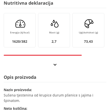
Nutritivna deklaracija
Energija (kJ/kcal)
Masti (g)
Ugljikohidrati (g)
1620/382
2,7
73,43
Opis proizvoda
Naziv proizvoda:
Sušena tjestenina od krupice durum pšenice s jajima i
špinatom.
Neto količina: