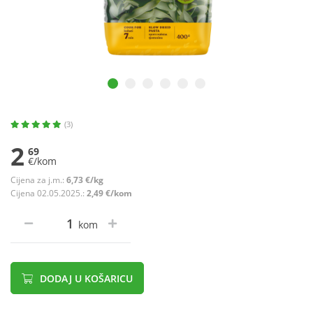
(3)
2
69
€/kom
Cijena za j.m.:
6,73 €/kg
Cijena 02.05.2025.:
2,49 €/kom
kom
DODAJ U KOŠARICU