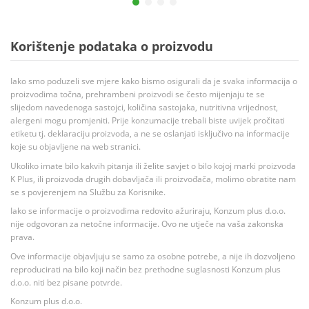
Korištenje podataka o proizvodu
Iako smo poduzeli sve mjere kako bismo osigurali da je svaka informacija o
proizvodima točna, prehrambeni proizvodi se često mijenjaju te se
slijedom navedenoga sastojci, količina sastojaka, nutritivna vrijednost,
alergeni mogu promjeniti. Prije konzumacije trebali biste uvijek pročitati
etiketu tj. deklaraciju proizvoda, a ne se oslanjati isključivo na informacije
koje su objavljene na web stranici.
Ukoliko imate bilo kakvih pitanja ili želite savjet o bilo kojoj marki proizvoda
K Plus, ili proizvoda drugih dobavljača ili proizvođača, molimo obratite nam
se s povjerenjem na Službu za Korisnike.
Iako se informacije o proizvodima redovito ažuriraju, Konzum plus d.o.o.
nije odgovoran za netočne informacije. Ovo ne utječe na vaša zakonska
prava.
Ove informacije objavljuju se samo za osobne potrebe, a nije ih dozvoljeno
reproducirati na bilo koji način bez prethodne suglasnosti Konzum plus
d.o.o. niti bez pisane potvrde.
Konzum plus d.o.o.