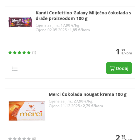
Kandi Confettino Galaxy Mliječna čokolada s
draže proizvodom 100 g
Cijena za j.m.:
17,90 €/kg
Cijena 02.05.2025.:
1,85 €/kom
1
79
(1)
€/kom
Dodaj
Merci Čokolada nougat krema 100 g
Cijena za j.m.:
27,90 €/kg
Cijena 11.12.2025.:
2,79 €/kom
2
79
(0)
€/kom