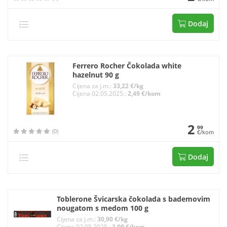
Dodaj
Ferrero Rocher Čokolada white
hazelnut 90 g
Cijena za j.m.:
33,22 €/kg
Cijena 02.05.2025.:
2,49 €/kom
2
99
(0)
€/kom
Dodaj
Toblerone Švicarska čokolada s bademovim
nougatom s medom 100 g
Cijena za j.m.:
30,90 €/kg
Cijena 02.05.2025.:
3,09 €/kom