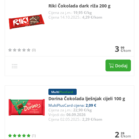
Riki Čokolada dark riža 200 g
Cijena za j.m.:
19,95 €/kg
Cijena 14.10.2025.:
4,29 €/kom
3
99
(0)
€/kom
Dodaj
Multi
PlusCard
Dorina Čokolada lješnjak cijeli 100 g
MultiPlusCard cijena:
2,09 €
Cijena za j.m.:
22,90 €/kg
Vrijedi do:
06.09.2026
Cijena 02.05.2025.:
2,29 €/kom
2
29
(1)
€/kom