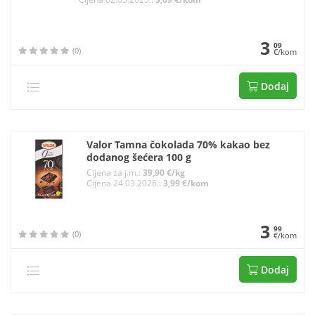
3
09
(0)
€/kom
Dodaj
Valor Tamna čokolada 70% kakao bez
dodanog šećera 100 g
Cijena za j.m.:
39,90 €/kg
Cijena 24.03.2026.:
3,99 €/kom
3
99
(0)
€/kom
Dodaj