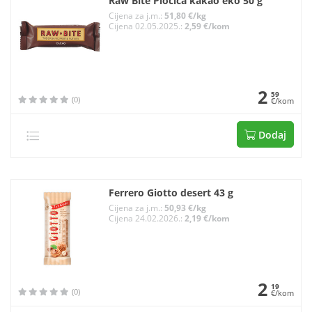
Raw Bite Pločica kakao eko 50 g
Cijena za j.m.:
51,80 €/kg
Cijena 02.05.2025.:
2,59 €/kom
2
59
(0)
€/kom
Dodaj
Ferrero Giotto desert 43 g
Cijena za j.m.:
50,93 €/kg
Cijena 24.02.2026.:
2,19 €/kom
2
19
(0)
€/kom