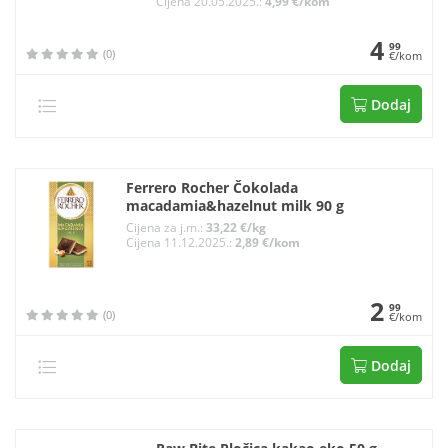
Cijena 20.05.2025.:
4,99 €/kom
4
99
(0)
€/kom
Dodaj
Ferrero Rocher Čokolada
macadamia&hazelnut milk 90 g
Cijena za j.m.:
33,22 €/kg
Cijena 11.12.2025.:
2,89 €/kom
2
99
(0)
€/kom
Dodaj