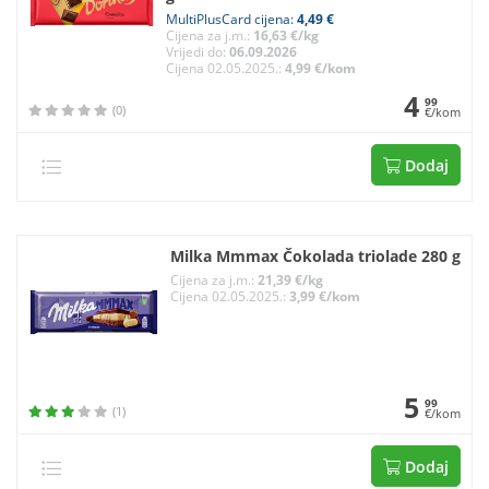
MultiPlusCard cijena:
4,49 €
Cijena za j.m.:
16,63 €/kg
Vrijedi do:
06.09.2026
Cijena 02.05.2025.:
4,99 €/kom
4
99
(0)
€/kom
Dodaj
Milka Mmmax Čokolada triolade 280 g
Cijena za j.m.:
21,39 €/kg
Cijena 02.05.2025.:
3,99 €/kom
5
99
(1)
€/kom
Dodaj