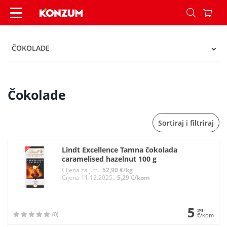
Čokolade - Kategorije - Konzum
ČOKOLADE
Čokolade
Sortiraj i filtriraj
Lindt Excellence Tamna čokolada
caramelised hazelnut 100 g
Cijena za j.m.:
52,90 €/kg
Cijena 11.12.2025.:
5,29 €/kom
5
29
(0)
€/kom