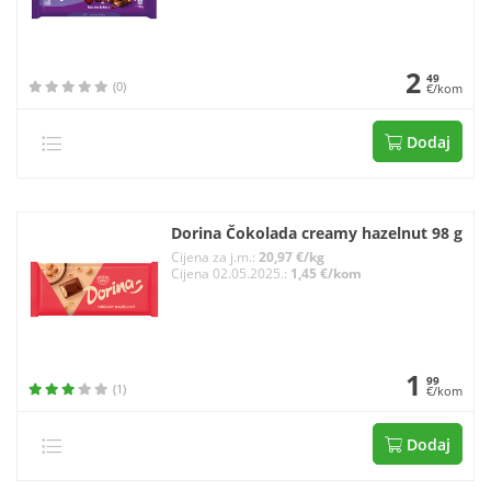
2
49
(0)
€/kom
Dodaj
Dorina Čokolada creamy hazelnut 98 g
Cijena za j.m.:
20,97 €/kg
Cijena 02.05.2025.:
1,45 €/kom
1
99
(1)
€/kom
Dodaj