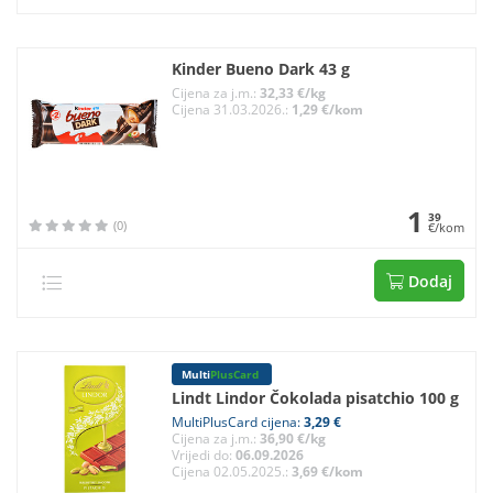
Kinder Bueno Dark 43 g
Cijena za j.m.:
32,33 €/kg
Cijena 31.03.2026.:
1,29 €/kom
1
39
(0)
€/kom
Dodaj
Multi
PlusCard
Lindt Lindor Čokolada pisatchio 100 g
MultiPlusCard cijena:
3,29 €
Cijena za j.m.:
36,90 €/kg
Vrijedi do:
06.09.2026
Cijena 02.05.2025.:
3,69 €/kom