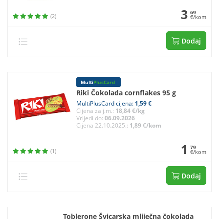
3
69
(2)
€/kom
Dodaj
Multi
PlusCard
Riki Čokolada cornflakes 95 g
MultiPlusCard cijena:
1,59 €
Cijena za j.m.:
18,84 €/kg
Vrijedi do:
06.09.2026
Cijena 22.10.2025.:
1,89 €/kom
1
79
(1)
€/kom
Dodaj
Toblerone Švicarska mliječna čokolada