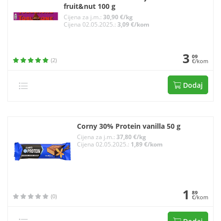
fruit&nut 100 g
Cijena za j.m.:
30,90 €/kg
Cijena 02.05.2025.:
3,09 €/kom
3
09
(2)
€/kom
Dodaj
Corny 30% Protein vanilla 50 g
Cijena za j.m.:
37,80 €/kg
Cijena 02.05.2025.:
1,89 €/kom
1
89
(0)
€/kom