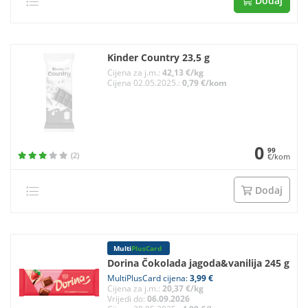
Dodaj
Kinder Country 23,5 g
Cijena za j.m.:
42,13 €/kg
Cijena 02.05.2025.:
0,79 €/kom
0
99
(2)
€/kom
Dodaj
Multi
PlusCard
Dorina Čokolada jagoda&vanilija 245 g
MultiPlusCard cijena:
3,99 €
Cijena za j.m.:
20,37 €/kg
Vrijedi do:
06.09.2026