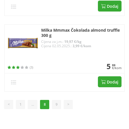
Dodaj
Milka Mmmax Čokolada almond truffle
300 g
Cijena za j.m.:
19,97 €/kg
Cijena 02.05.2025.:
3,99 €/kom
5
99
(3)
€/kom
Dodaj
<
1
...
8
9
>