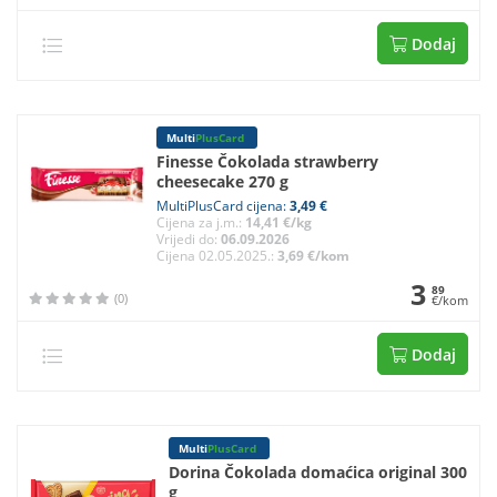
Dodaj
Multi
PlusCard
Finesse Čokolada strawberry
cheesecake 270 g
MultiPlusCard cijena:
3,49 €
Cijena za j.m.:
14,41 €/kg
Vrijedi do:
06.09.2026
Cijena 02.05.2025.:
3,69 €/kom
3
89
(0)
€/kom
Dodaj
Multi
PlusCard
Dorina Čokolada domaćica original 300
g