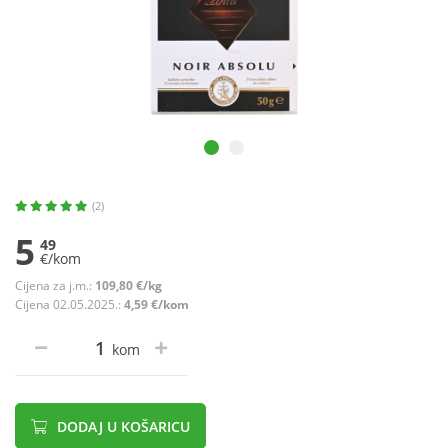
(2)
5
49
€/kom
Cijena za j.m.:
109,80 €/kg
Cijena 02.05.2025.:
4,59 €/kom
kom
DODAJ U KOŠARICU