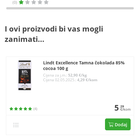
(0)
I ovi proizvodi bi vas mogli
zanimati...
Lindt Excellence Tamna čokolada 85%
cocoa 100 g
Cijena za j.m.:
52,90 €/kg
Cijena 02.05.2025.:
4,29 €/kom
5
29
(4)
€/kom
Dodaj