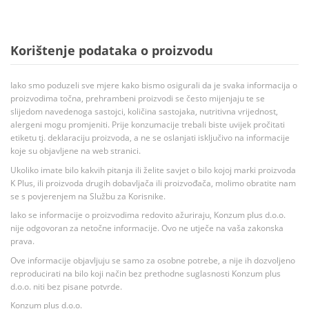
Korištenje podataka o proizvodu
Iako smo poduzeli sve mjere kako bismo osigurali da je svaka informacija o
proizvodima točna, prehrambeni proizvodi se često mijenjaju te se
slijedom navedenoga sastojci, količina sastojaka, nutritivna vrijednost,
alergeni mogu promjeniti. Prije konzumacije trebali biste uvijek pročitati
etiketu tj. deklaraciju proizvoda, a ne se oslanjati isključivo na informacije
koje su objavljene na web stranici.
Ukoliko imate bilo kakvih pitanja ili želite savjet o bilo kojoj marki proizvoda
K Plus, ili proizvoda drugih dobavljača ili proizvođača, molimo obratite nam
se s povjerenjem na Službu za Korisnike.
Iako se informacije o proizvodima redovito ažuriraju, Konzum plus d.o.o.
nije odgovoran za netočne informacije. Ovo ne utječe na vaša zakonska
prava.
Ove informacije objavljuju se samo za osobne potrebe, a nije ih dozvoljeno
reproducirati na bilo koji način bez prethodne suglasnosti Konzum plus
d.o.o. niti bez pisane potvrde.
Konzum plus d.o.o.