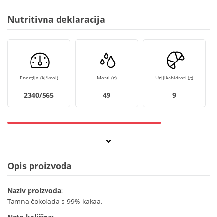
Nutritivna deklaracija
Energija (kJ/kcal)
Masti (g)
Ugljikohidrati (g)
2340/565
49
9
Opis proizvoda
Naziv proizvoda:
Tamna čokolada s 99% kakaa.
Neto količina: