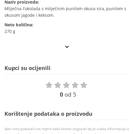
Naziv proizvoda:
Mliječna čokolada s mliječnim punilom okusa sira, punilom s
okusom jagode i keksom.
Neto količina:
270 g
Kupci su ocijenili
0
od 5
Korištenje podataka o proizvodu
Iako smo poduzeli sve mjere kako bismo osigurali da je svaka informacija o