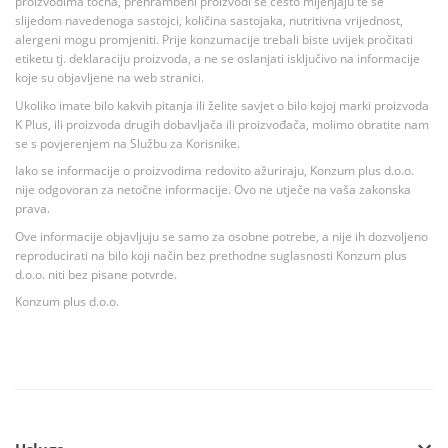
proizvodima točna, prehrambeni proizvodi se često mijenjaju te se
slijedom navedenoga sastojci, količina sastojaka, nutritivna vrijednost,
alergeni mogu promjeniti. Prije konzumacije trebali biste uvijek pročitati
etiketu tj. deklaraciju proizvoda, a ne se oslanjati isključivo na informacije
koje su objavljene na web stranici.
Ukoliko imate bilo kakvih pitanja ili želite savjet o bilo kojoj marki proizvoda
K Plus, ili proizvoda drugih dobavljača ili proizvođača, molimo obratite nam
se s povjerenjem na Službu za Korisnike.
Iako se informacije o proizvodima redovito ažuriraju, Konzum plus d.o.o.
nije odgovoran za netočne informacije. Ovo ne utječe na vaša zakonska
prava.
Ove informacije objavljuju se samo za osobne potrebe, a nije ih dozvoljeno
reproducirati na bilo koji način bez prethodne suglasnosti Konzum plus
d.o.o. niti bez pisane potvrde.
Konzum plus d.o.o.