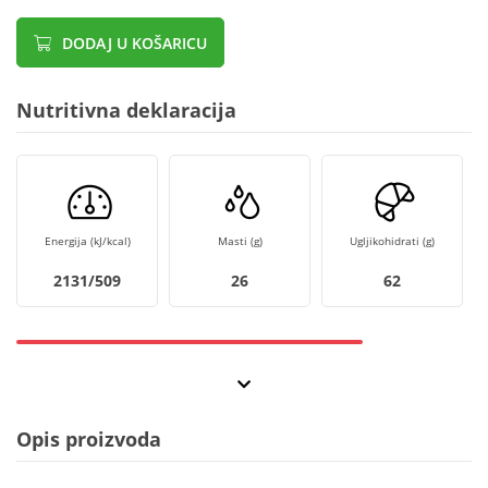
DODAJ U KOŠARICU
Nutritivna deklaracija
Energija (kJ/kcal)
Masti (g)
Ugljikohidrati (g)
2131/509
26
62
Opis proizvoda