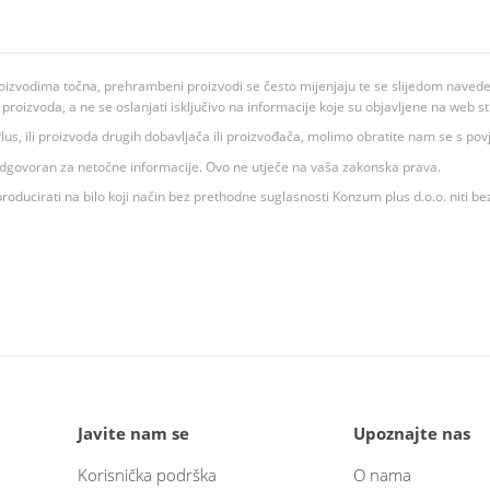
oizvodima točna, prehrambeni proizvodi se često mijenjaju te se slijedom navedeno
ju proizvoda, a ne se oslanjati isključivo na informacije koje su objavljene na web st
 K Plus, ili proizvoda drugih dobavljača ili proizvođača, molimo obratite nam se s p
 odgovoran za netočne informacije. Ovo ne utječe na vaša zakonska prava.
roducirati na bilo koji način bez prethodne suglasnosti Konzum plus d.o.o. niti be
Javite nam se
Upoznajte nas
Korisnička podrška
O nama