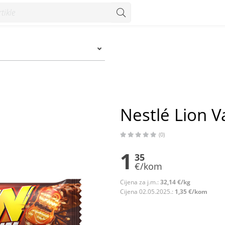
m
Nestlé Lion V
(0)
1
35
€/kom
Cijena za j.m.:
32,14 €/kg
Cijena 02.05.2025.:
1,35 €/kom