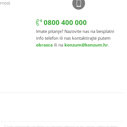
rnost
0800 400 000
Imate pitanje? Nazovite nas na besplatni
info telefon ili nas kontaktirajte putem
obrasca
ili na
konzum@konzum.hr
.
Cijene proizvoda izražene na stranici odnose se na uslugu online kupnje.