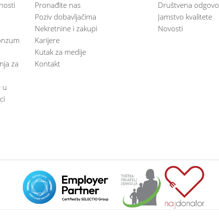
nosti
Pronađite nas
Društvena odgovo
Poziv dobavljačima
Jamstvo kvalitete
Nekretnine i zakupi
Novosti
 Konzum
Karijere
Kutak za medije
anja za
Kontakt
e u
ci