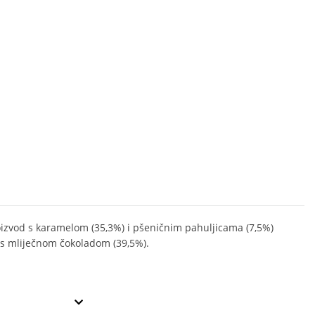
oizvod s karamelom (35,3%) i pšeničnim pahuljicama (7,5%)
 s mliječnom čokoladom (39,5%).