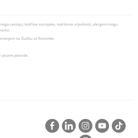
ga sastojci, količina sastojaka, nutritivna vrijednost, alergeni mogu
ranici.
ovjerenjem na Službu za Korisnike.
z pisane potvrde.