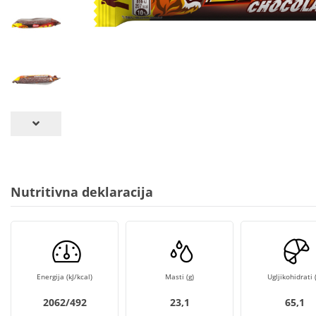
Nutritivna deklaracija
Energija (kJ/kcal)
Masti (g)
Ugljikohidrati (
2062/492
23,1
65,1