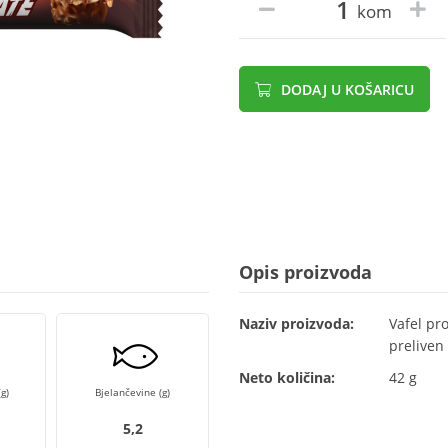
kom
DODAJ U KOŠARICU
Opis proizvoda
Naziv proizvoda:
Vafel pr
preliven
Neto količina:
42 g
g)
Bjelančevine (g)
5,2