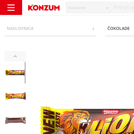
Asortiman
Nestlé Lion Vafel chocolate bar 42 g - Konzu
NASLOVNICA
ČOKOLADE