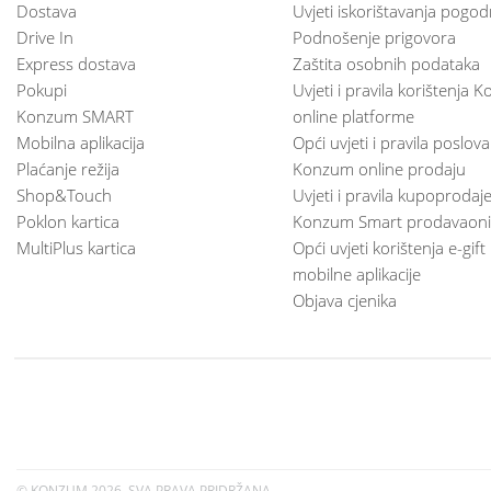
Dostava
Uvjeti iskorištavanja pogod
Drive In
Podnošenje prigovora
Express dostava
Zaštita osobnih podataka
Pokupi
Uvjeti i pravila korištenja
Konzum SMART
online platforme
Mobilna aplikacija
Opći uvjeti i pravila poslov
Plaćanje režija
Konzum online prodaju
Shop&Touch
Uvjeti i pravila kupoprodaj
Poklon kartica
Konzum Smart prodavaoni
MultiPlus kartica
Opći uvjeti korištenja e-gift
mobilne aplikacije
Objava cjenika
© KONZUM
2026. SVA PRAVA PRIDRŽANA.