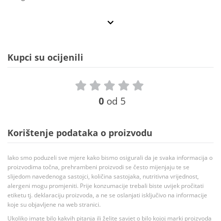
Kupci su ocijenili
0
od 5
Korištenje podataka o proizvodu
Iako smo poduzeli sve mjere kako bismo osigurali da je svaka informacija o
proizvodima točna, prehrambeni proizvodi se često mijenjaju te se
slijedom navedenoga sastojci, količina sastojaka, nutritivna vrijednost,
alergeni mogu promjeniti. Prije konzumacije trebali biste uvijek pročitati
etiketu tj. deklaraciju proizvoda, a ne se oslanjati isključivo na informacije
koje su objavljene na web stranici.
Ukoliko imate bilo kakvih pitanja ili želite savjet o bilo kojoj marki proizvoda