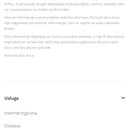
K Plus, ili proizvoda drugih dobavljača ili proizvođača, molimo obratite nam
se s povjerenjem na Službu za Korisnike.
Iako se informacije o proizvodima redovito ažuriraju, Konzum plus d.o.o.
nije odgovoran za netočne informacije. Ovo ne utječe na vaša zakonska
prava.
Ove informacije objavljuju se samo za osobne potrebe, a nije ih dozvoljeno
reproducirati na bilo koji način bez prethodne suglasnosti Konzum plus
d.o.o. niti bez pisane potvrde.
Konzum plus d.o.o.
Usluge
Internet trgovina
Dostava