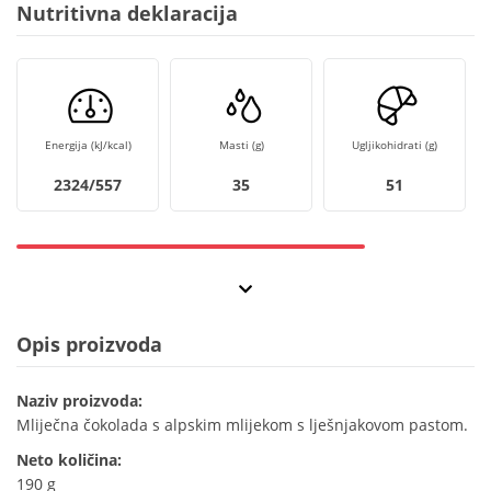
Nutritivna deklaracija
Energija (kJ/kcal)
Masti (g)
Ugljikohidrati (g)
2324/557
35
51
Opis proizvoda
Naziv proizvoda:
Mliječna čokolada s alpskim mlijekom s lješnjakovom pastom.
Neto količina:
190 g