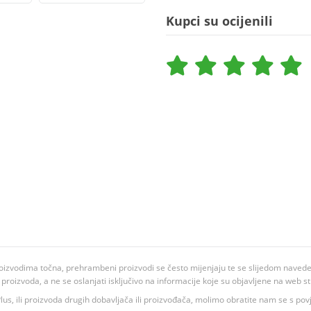
Kupci su ocijenili
oizvodima točna, prehrambeni proizvodi se često mijenjaju te se slijedom navedeno
ju proizvoda, a ne se oslanjati isključivo na informacije koje su objavljene na web st
 K Plus, ili proizvoda drugih dobavljača ili proizvođača, molimo obratite nam se s p