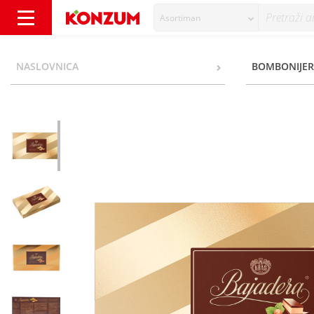
Asortiman
Bajadera Bombonijera 200 g - Konzum
NASLOVNICA
BOMBONIJER