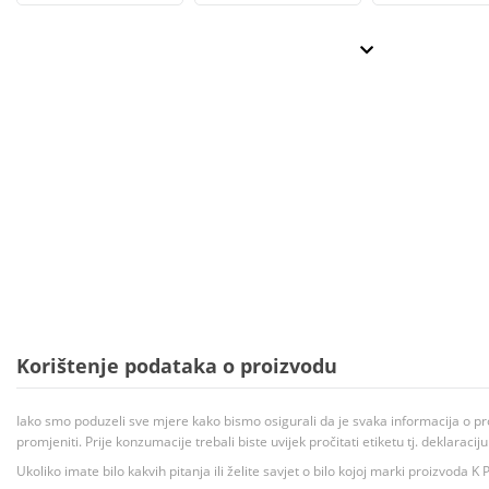
Korištenje podataka o proizvodu
Iako smo poduzeli sve mjere kako bismo osigurali da je svaka informacija o pr
promjeniti. Prije konzumacije trebali biste uvijek pročitati etiketu tj. deklaraci
Ukoliko imate bilo kakvih pitanja ili želite savjet o bilo kojoj marki proizvoda