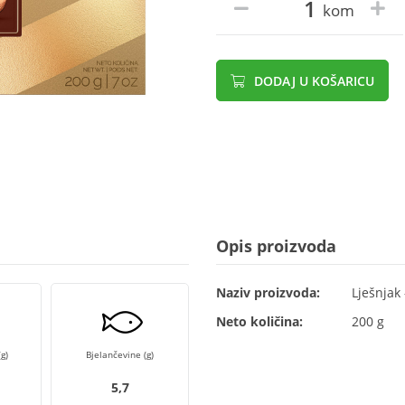
kom
DODAJ U KOŠARICU
Opis proizvoda
Naziv proizvoda:
Lješnjak
Neto količina:
200 g
g)
Bjelančevine (g)
5,7