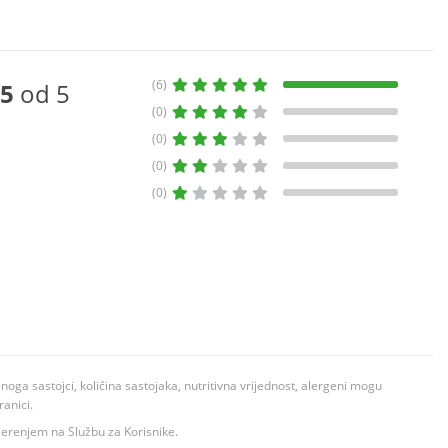
(6)
5
od 5
(0)
(0)
(0)
(0)
ga sastojci, količina sastojaka, nutritivna vrijednost, alergeni mogu
ranici.
ovjerenjem na Službu za Korisnike.