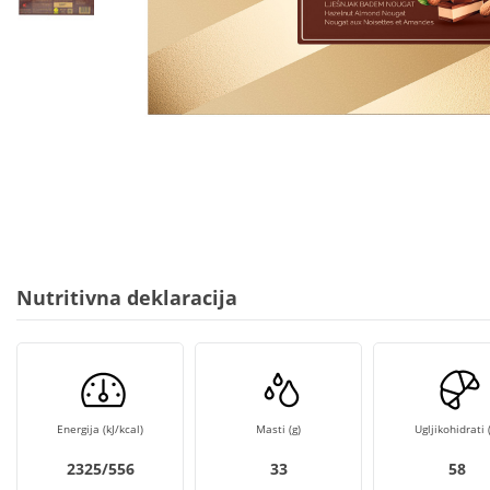
Nutritivna deklaracija
Energija (kJ/kcal)
Masti (g)
Ugljikohidrati (
2325/556
33
58