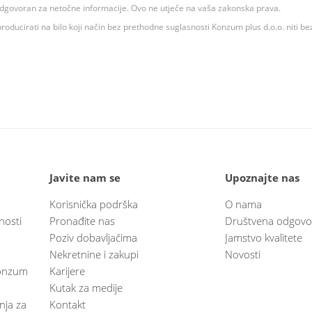
 odgovoran za netočne informacije. Ovo ne utječe na vaša zakonska prava.
roducirati na bilo koji način bez prethodne suglasnosti Konzum plus d.o.o. niti be
Javite nam se
Upoznajte nas
Korisnička podrška
O nama
nosti
Pronađite nas
Društvena odgovo
Poziv dobavljačima
Jamstvo kvalitete
Nekretnine i zakupi
Novosti
 Konzum
Karijere
Kutak za medije
anja za
Kontakt