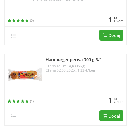
1
99
(3)
€/kom
Dodaj
Hamburger peciva 300 g 6/1
Cijena za j.m.:
4,63 €/kg
Cijena 02.05.2025.:
1,33 €/kom
1
39
(1)
€/kom
Dodaj