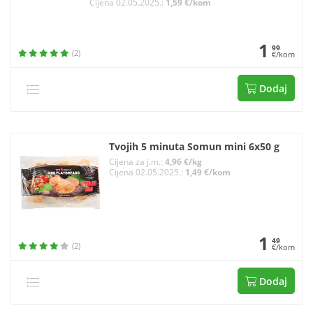
Cijena 02.05.2025.:
1,59 €/kom
1
99
(2)
€/kom
Dodaj
Tvojih 5 minuta Somun mini 6x50 g
Cijena za j.m.:
4,96 €/kg
Cijena 02.05.2025.:
1,49 €/kom
1
49
(2)
€/kom
Dodaj