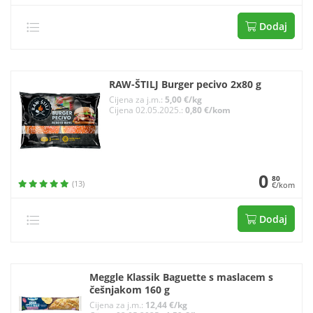
Dodaj
RAW-ŠTILJ Burger pecivo 2x80 g
Cijena za j.m.:
5,00 €/kg
Cijena 02.05.2025.:
0,80 €/kom
0
80
(13)
€/kom
Dodaj
Meggle Klassik Baguette s maslacem s
češnjakom 160 g
Cijena za j.m.:
12,44 €/kg