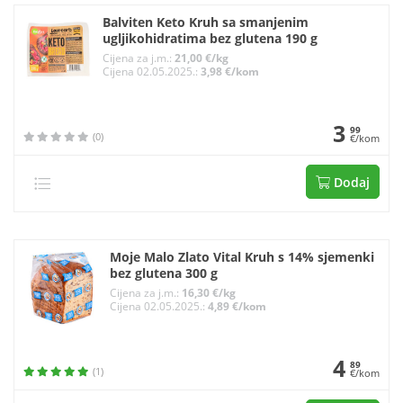
Balviten Keto Kruh sa smanjenim
ugljikohidratima bez glutena 190 g
Cijena za j.m.:
21,00 €/kg
Cijena 02.05.2025.:
3,98 €/kom
3
99
(0)
€/kom
Dodaj
Moje Malo Zlato Vital Kruh s 14% sjemenki
bez glutena 300 g
Cijena za j.m.:
16,30 €/kg
Cijena 02.05.2025.:
4,89 €/kom
4
89
(1)
€/kom