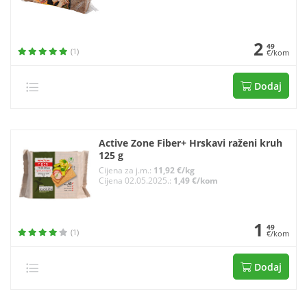
2
49
(1)
€/kom
Dodaj
Active Zone Fiber+ Hrskavi raženi kruh
125 g
Cijena za j.m.:
11,92 €/kg
Cijena 02.05.2025.:
1,49 €/kom
1
49
(1)
€/kom
Dodaj