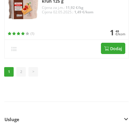
kruh 125 g
Cijena za j.m.:
11,92 €/kg
Cijena 02.05.2025.:
1,49 €/kom
1
49
(1)
€/kom
Dodaj
1
2
>
Usluge