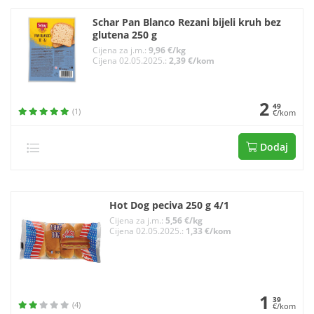
Schar Pan Blanco Rezani bijeli kruh bez
glutena 250 g
Cijena za j.m.:
9,96 €/kg
Cijena 02.05.2025.:
2,39 €/kom
2
49
(1)
€/kom
Dodaj
Hot Dog peciva 250 g 4/1
Cijena za j.m.:
5,56 €/kg
Cijena 02.05.2025.:
1,33 €/kom
1
39
(4)
€/kom