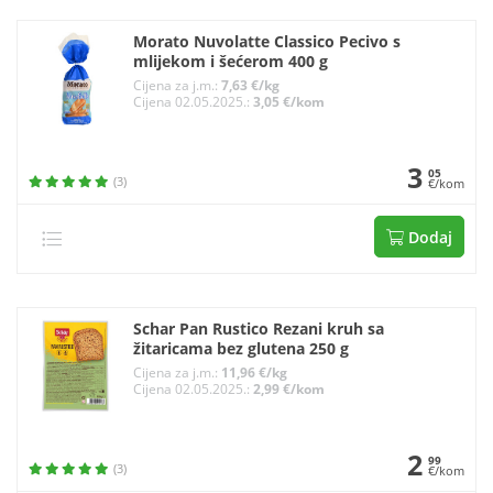
Morato Nuvolatte Classico Pecivo s
mlijekom i šećerom 400 g
Cijena za j.m.:
7,63 €/kg
Cijena 02.05.2025.:
3,05 €/kom
3
05
(3)
€/kom
Dodaj
Schar Pan Rustico Rezani kruh sa
žitaricama bez glutena 250 g
Cijena za j.m.:
11,96 €/kg
Cijena 02.05.2025.:
2,99 €/kom
2
99
(3)
€/kom