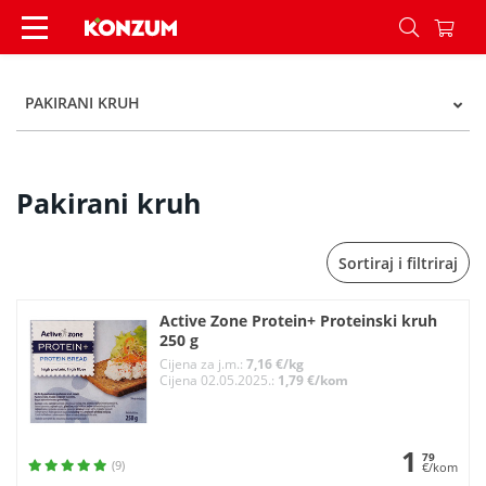
Pakirani kruh - Kategorije - Konzum
PAKIRANI KRUH
Pakirani kruh
Sortiraj i filtriraj
Active Zone Protein+ Proteinski kruh
250 g
Cijena za j.m.:
7,16 €/kg
Cijena 02.05.2025.:
1,79 €/kom
1
79
(9)
€/kom