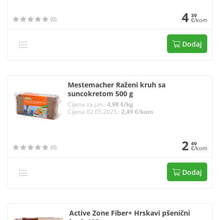
4
39
(0)
€/kom
Dodaj
Mestemacher Raženi kruh sa
suncokretom 500 g
Cijena za j.m.:
4,98 €/kg
Cijena 02.05.2025.:
2,49 €/kom
2
49
(0)
€/kom
Dodaj
Active Zone Fiber+ Hrskavi pšenični