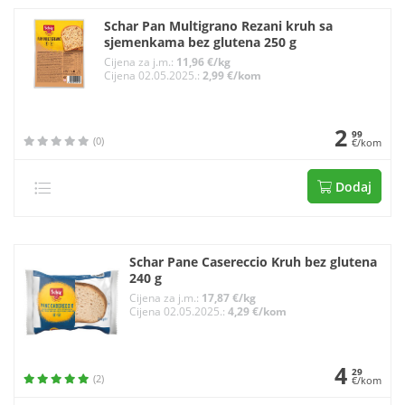
Schar Pan Multigrano Rezani kruh sa
sjemenkama bez glutena 250 g
Cijena za j.m.:
11,96 €/kg
Cijena 02.05.2025.:
2,99 €/kom
2
99
(0)
€/kom
Dodaj
Schar Pane Casereccio Kruh bez glutena
240 g
Cijena za j.m.:
17,87 €/kg
Cijena 02.05.2025.:
4,29 €/kom
4
29
(2)
€/kom