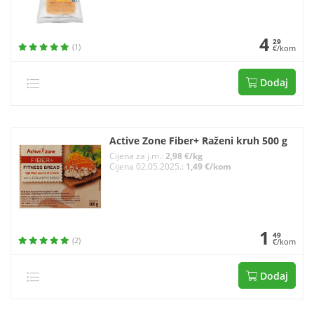
4
29
(1)
€/kom
Dodaj
Active Zone Fiber+ Raženi kruh 500 g
Cijena za j.m.:
2,98 €/kg
Cijena 02.05.2025.:
1,49 €/kom
1
49
(2)
€/kom
Dodaj