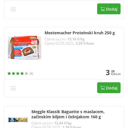
Dodaj
Mestemacher Proteinski kruh 250 g
Cijena za j.m.:
13,16 €/kg
Cijena 02.05.2025.:
3,29 €/kom
3
29
(4)
€/kom
Dodaj
Meggle Klassik Baguette s maslacem,
začinskim biljem i češnjakom 160 g
Cijena za j.m.:
12,44 €/kg
Cijena 02.05.2025.:
1,59 €/kom