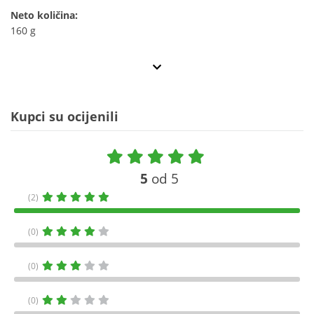
Neto količina:
160 g
Kupci su ocijenili
5
od 5
(2)
(0)
(0)
(0)