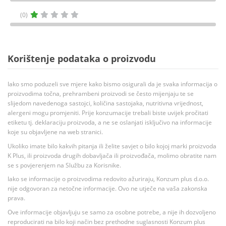
(0)
Korištenje podataka o proizvodu
Iako smo poduzeli sve mjere kako bismo osigurali da je svaka informacija o
proizvodima točna, prehrambeni proizvodi se često mijenjaju te se
slijedom navedenoga sastojci, količina sastojaka, nutritivna vrijednost,
alergeni mogu promjeniti. Prije konzumacije trebali biste uvijek pročitati
etiketu tj. deklaraciju proizvoda, a ne se oslanjati isključivo na informacije
koje su objavljene na web stranici.
Ukoliko imate bilo kakvih pitanja ili želite savjet o bilo kojoj marki proizvoda
K Plus, ili proizvoda drugih dobavljača ili proizvođača, molimo obratite nam
se s povjerenjem na Službu za Korisnike.
Iako se informacije o proizvodima redovito ažuriraju, Konzum plus d.o.o.
nije odgovoran za netočne informacije. Ovo ne utječe na vaša zakonska
prava.
Ove informacije objavljuju se samo za osobne potrebe, a nije ih dozvoljeno
reproducirati na bilo koji način bez prethodne suglasnosti Konzum plus