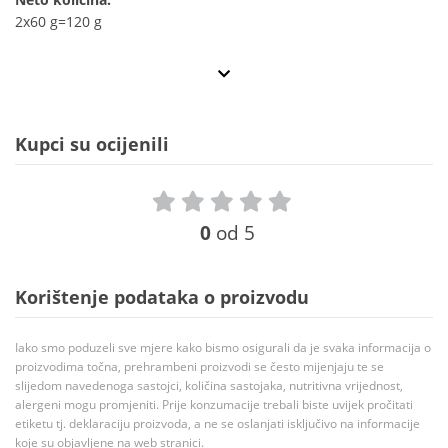
2x60 g=120 g
Kupci su ocijenili
0
od 5
Korištenje podataka o proizvodu
Iako smo poduzeli sve mjere kako bismo osigurali da je svaka informacija o
proizvodima točna, prehrambeni proizvodi se često mijenjaju te se
slijedom navedenoga sastojci, količina sastojaka, nutritivna vrijednost,
alergeni mogu promjeniti. Prije konzumacije trebali biste uvijek pročitati
etiketu tj. deklaraciju proizvoda, a ne se oslanjati isključivo na informacije
koje su objavljene na web stranici.