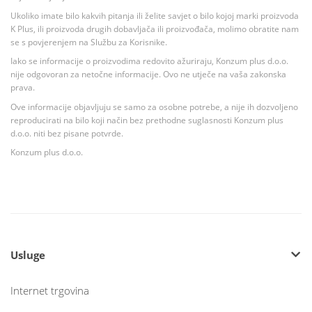
Ukoliko imate bilo kakvih pitanja ili želite savjet o bilo kojoj marki proizvoda
K Plus, ili proizvoda drugih dobavljača ili proizvođača, molimo obratite nam
se s povjerenjem na Službu za Korisnike.
Iako se informacije o proizvodima redovito ažuriraju, Konzum plus d.o.o.
nije odgovoran za netočne informacije. Ovo ne utječe na vaša zakonska
prava.
Ove informacije objavljuju se samo za osobne potrebe, a nije ih dozvoljeno
reproducirati na bilo koji način bez prethodne suglasnosti Konzum plus
d.o.o. niti bez pisane potvrde.
Konzum plus d.o.o.
Usluge
Internet trgovina