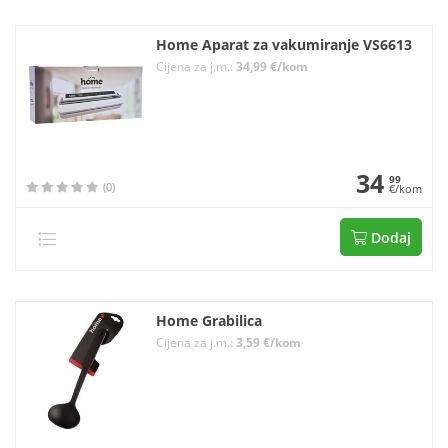
Home Aparat za vakumiranje VS6613
Cijena za j.m.:
34,99 €/kom
34
99
(0)
€/kom
Dodaj
Home Grabilica
Cijena za j.m.:
3,59 €/kom