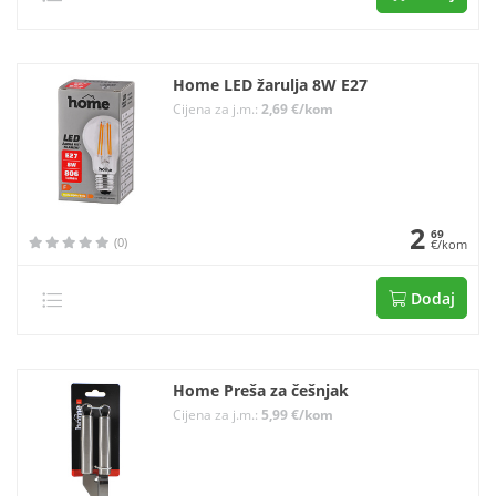
Home LED žarulja 8W E27
Cijena za j.m.:
2,69 €/kom
2
69
(0)
€/kom
Dodaj
Home Preša za češnjak
Cijena za j.m.:
5,99 €/kom