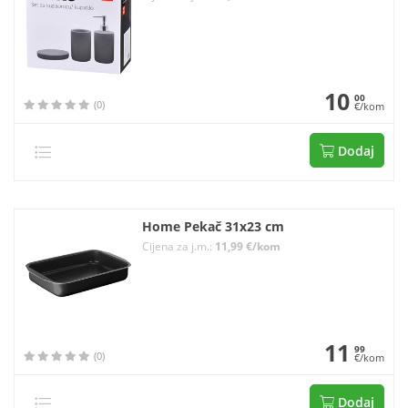
10
00
(0)
€/kom
Dodaj
Home Pekač 31x23 cm
Cijena za j.m.:
11,99 €/kom
11
99
(0)
€/kom
Dodaj