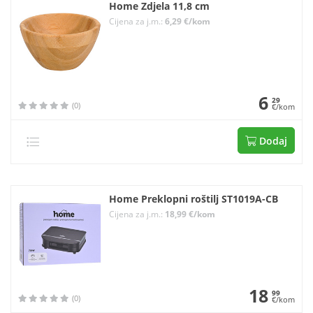
Home Zdjela 11,8 cm
Cijena za j.m.:
6,29 €/kom
6
29
(0)
€/kom
Dodaj
Home Preklopni roštilj ST1019A-CB
Cijena za j.m.:
18,99 €/kom
18
99
(0)
€/kom