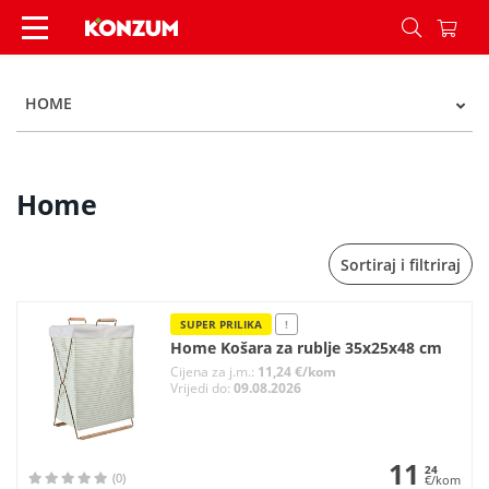
Home - Kategorije - Konzum
HOME
Home
Sortiraj i filtriraj
SUPER PRILIKA
!
Home Košara za rublje 35x25x48 cm
Cijena za j.m.:
11,24 €/kom
Vrijedi do:
09.08.2026
11
24
(0)
€/kom