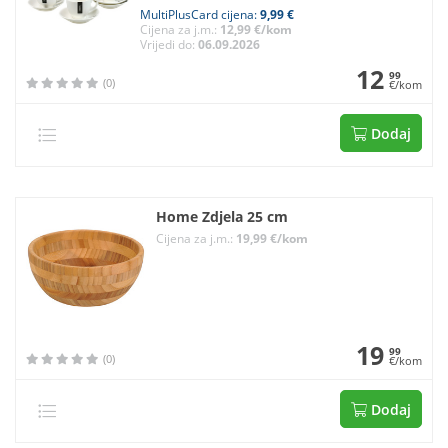
MultiPlusCard cijena:
9,99 €
Cijena za j.m.:
12,99 €/kom
Vrijedi do:
06.09.2026
12
99
(0)
€/kom
Dodaj
Home Zdjela 25 cm
Cijena za j.m.:
19,99 €/kom
19
99
(0)
€/kom
Dodaj