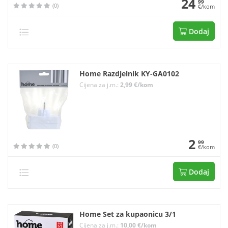
24
99
(0)
€/kom
Dodaj
Home Razdjelnik KY-GA0102
Cijena za j.m.:
2,99 €/kom
2
99
(0)
€/kom
Dodaj
Home Set za kupaonicu 3/1
Cijena za j.m.:
10,00 €/kom