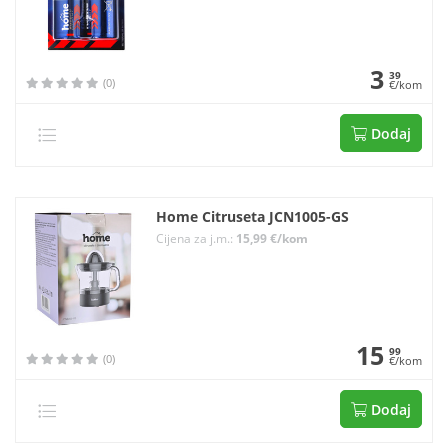
3
39
(0)
€/kom
Dodaj
Home Citruseta JCN1005-GS
Cijena za j.m.:
15,99 €/kom
15
99
(0)
€/kom
Dodaj