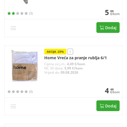
5
99
(3)
€/kom
Dodaj
AKCIJA -25%
!
Home Vreća za pranje rublja 6/1
Cijena za j.m.:
4,49 €/kom
NC 30 dana:
5,99 €/kom
Vrijedi do:
09.08.2026
4
49
(0)
€/kom
Dodaj