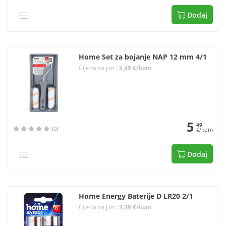
Dodaj
Home Set za bojanje NAP 12 mm 4/1
Cijena za j.m.:
5,49 €/kom
5
49
(0)
€/kom
Dodaj
Home Energy Baterije D LR20 2/1
Cijena za j.m.:
3,39 €/kom