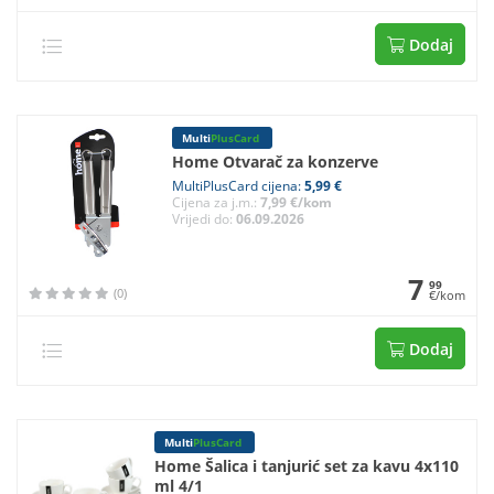
Dodaj
Multi
PlusCard
Home Otvarač za konzerve
MultiPlusCard cijena:
5,99 €
Cijena za j.m.:
7,99 €/kom
Vrijedi do:
06.09.2026
7
99
(0)
€/kom
Dodaj
Multi
PlusCard
Home Šalica i tanjurić set za kavu 4x110
ml 4/1