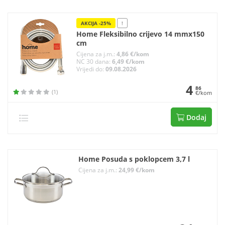
AKCIJA -25%
!
Home Fleksibilno crijevo 14 mmx150
cm
Cijena za j.m.:
4,86 €/kom
NC 30 dana:
6,49 €/kom
Vrijedi do:
09.08.2026
4
86
(1)
€/kom
Dodaj
Home Posuda s poklopcem 3,7 l
Cijena za j.m.:
24,99 €/kom