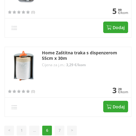
5
99
(0)
€/kom
Dodaj
Home Zaštitna traka s dispenzerom
55cm x 30m
Cijena za j.m.:
3,29 €/kom
3
29
(0)
€/kom
Dodaj
<
1
...
6
7
>