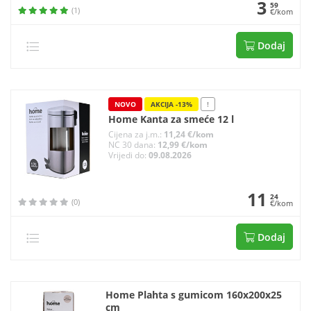
3
59
(1)
€/kom
Dodaj
NOVO
AKCIJA -13%
!
Home Kanta za smeće 12 l
Cijena za j.m.:
11,24 €/kom
NC 30 dana:
12,99 €/kom
Vrijedi do:
09.08.2026
11
24
(0)
€/kom
Dodaj
Home Plahta s gumicom 160x200x25
cm