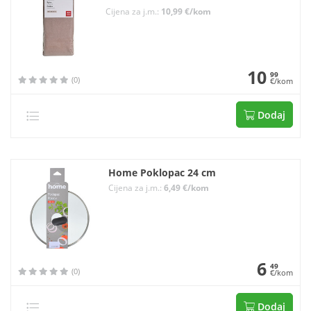
Cijena za j.m.:
10,99 €/kom
10
99
(0)
€/kom
Dodaj
Home Poklopac 24 cm
Cijena za j.m.:
6,49 €/kom
6
49
(0)
€/kom
Dodaj