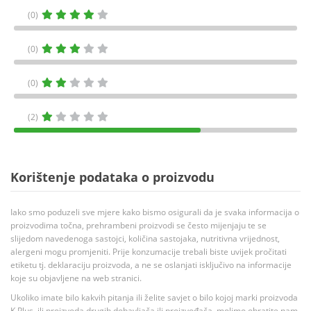
(0)
(0)
(0)
(2)
Korištenje podataka o proizvodu
Iako smo poduzeli sve mjere kako bismo osigurali da je svaka informacija o
proizvodima točna, prehrambeni proizvodi se često mijenjaju te se
slijedom navedenoga sastojci, količina sastojaka, nutritivna vrijednost,
alergeni mogu promjeniti. Prije konzumacije trebali biste uvijek pročitati
etiketu tj. deklaraciju proizvoda, a ne se oslanjati isključivo na informacije
koje su objavljene na web stranici.
Ukoliko imate bilo kakvih pitanja ili želite savjet o bilo kojoj marki proizvoda
K Plus, ili proizvoda drugih dobavljača ili proizvođača, molimo obratite nam