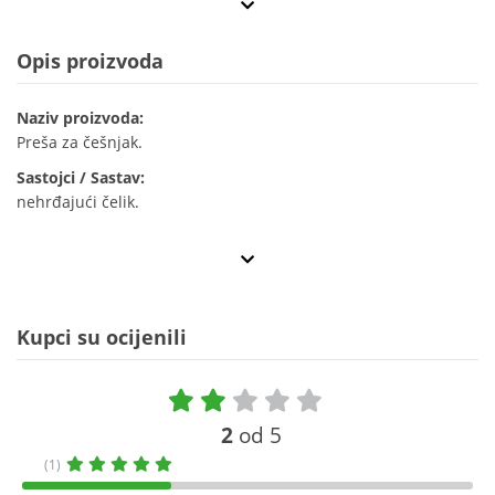
Opis proizvoda
Naziv proizvoda:
Preša za češnjak.
Sastojci / Sastav:
nehrđajući čelik.
Kupci su ocijenili
2
od 5
(1)