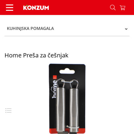
Home Preša za češnjak - Konzum
KUHINJSKA POMAGALA
Home Preša za češnjak