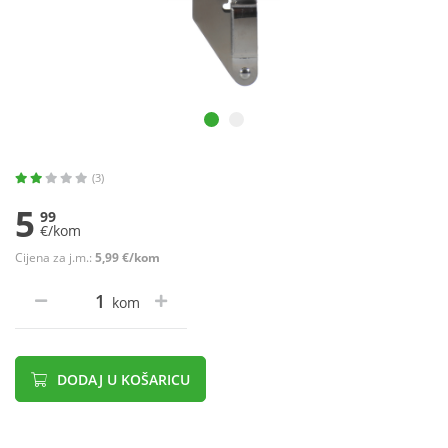
(3)
5
99
€/kom
Cijena za j.m.:
5,99 €/kom
kom
DODAJ U KOŠARICU