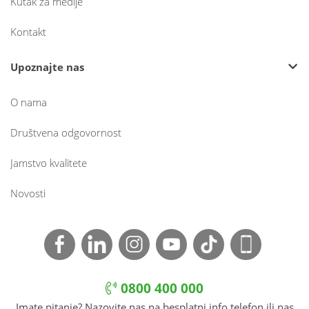
Kutak za medije
Kontakt
Upoznajte nas
O nama
Društvena odgovornost
Jamstvo kvalitete
Novosti
0800 400 000
Imate pitanje? Nazovite nas na besplatni info telefon ili nas