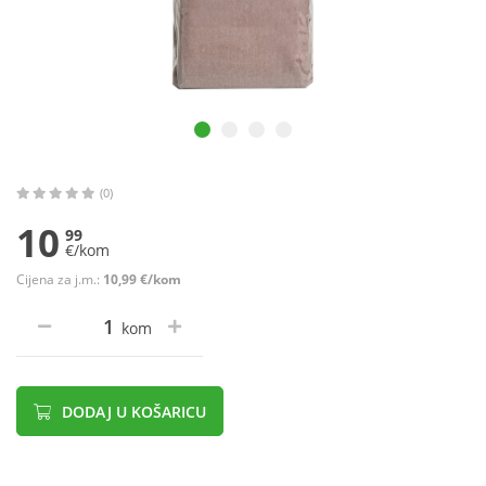
(0)
10
99
€/kom
Cijena za j.m.:
10,99 €/kom
kom
DODAJ U KOŠARICU