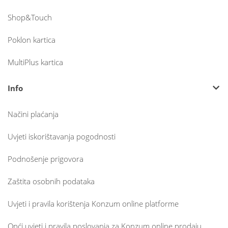
Shop&Touch
Poklon kartica
MultiPlus kartica
Info
Načini plaćanja
Uvjeti iskorištavanja pogodnosti
Podnošenje prigovora
Zaštita osobnih podataka
Uvjeti i pravila korištenja Konzum online platforme
Opći uvjeti i pravila poslovanja za Konzum online prodaju