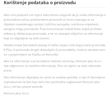
Korištenje podataka o proizvodu
Iako smo poduzeli sve mjere kako bismo osigurali da je svaka informacija o
proizvodima točna, prehrambeni proizvodi se često mijenjaju te se
slijedom navedenoga sastojci, količina sastojaka, nutritivna vrijednost,
alergeni mogu promjeniti. Prije konzumacije trebali biste uvijek pročitati
etiketu tj. deklaraciju proizvoda, a ne se oslanjati isključivo na informacije
koje su objavljene na web stranici.
Ukoliko imate bilo kakvih pitanja ili želite savjet o bilo kojoj marki proizvoda
K Plus, ili proizvoda drugih dobavljača ili proizvođača, molimo obratite nam
se s povjerenjem na Službu za Korisnike.
Iako se informacije o proizvodima redovito ažuriraju, Konzum plus d.o.o.
nije odgovoran za netočne informacije. Ovo ne utječe na vaša zakonska
prava.
Ove informacije objavljuju se samo za osobne potrebe, a nije ih dozvoljeno
reproducirati na bilo koji način bez prethodne suglasnosti Konzum plus
d.o.o. niti bez pisane potvrde.
Konzum plus d.o.o.