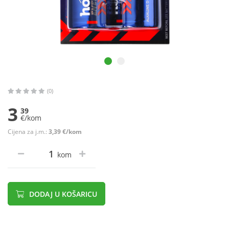
(0)
3
39
€/kom
Cijena za j.m.:
3,39 €/kom
kom
DODAJ U KOŠARICU