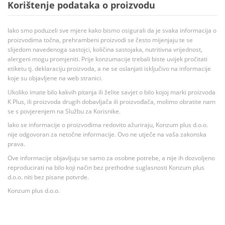
Korištenje podataka o proizvodu
Iako smo poduzeli sve mjere kako bismo osigurali da je svaka informacija o
proizvodima točna, prehrambeni proizvodi se često mijenjaju te se
slijedom navedenoga sastojci, količina sastojaka, nutritivna vrijednost,
alergeni mogu promjeniti. Prije konzumacije trebali biste uvijek pročitati
etiketu tj. deklaraciju proizvoda, a ne se oslanjati isključivo na informacije
koje su objavljene na web stranici.
Ukoliko imate bilo kakvih pitanja ili želite savjet o bilo kojoj marki proizvoda
K Plus, ili proizvoda drugih dobavljača ili proizvođača, molimo obratite nam
se s povjerenjem na Službu za Korisnike.
Iako se informacije o proizvodima redovito ažuriraju, Konzum plus d.o.o.
nije odgovoran za netočne informacije. Ovo ne utječe na vaša zakonska
prava.
Ove informacije objavljuju se samo za osobne potrebe, a nije ih dozvoljeno
reproducirati na bilo koji način bez prethodne suglasnosti Konzum plus
d.o.o. niti bez pisane potvrde.
Konzum plus d.o.o.