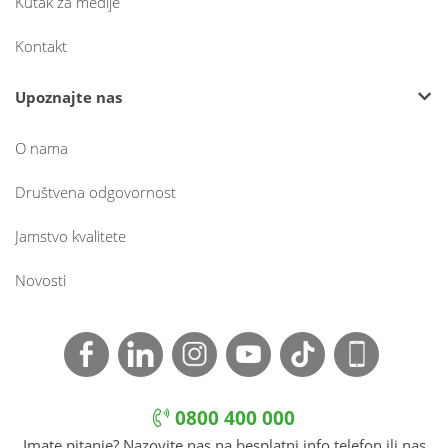
Kutak za medije
Kontakt
Upoznajte nas
O nama
Društvena odgovornost
Jamstvo kvalitete
Novosti
0800 400 000
Imate pitanje? Nazovite nas na besplatni info telefon ili nas