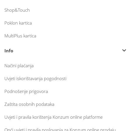
Shop&Touch
Poklon kartica
MultiPlus kartica
Info
Načini plaćanja
Uvjeti iskorištavanja pogodnosti
Podnošenje prigovora
Zaštita osobnih podataka
Uvjeti i pravila korištenja Konzum online platforme
Opći uvjeti i pravila poslovanja za Konzum online prodaju