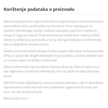
Korištenje podataka o proizvodu
Iako smo poduzeli sve mjere kako bismo osigurali da je svaka informacija o
proizvodima točna, prehrambeni proizvodi se često mijenjaju te se
slijedom navedenoga sastojci, količina sastojaka, nutritivna vrijednost,
alergeni mogu promjeniti. Prije konzumacije trebali biste uvijek pročitati
etiketu tj. deklaraciju proizvoda, a ne se oslanjati isključivo na informacije
koje su objavljene na web stranici.
Ukoliko imate bilo kakvih pitanja ili želite savjet o bilo kojoj marki proizvoda
K Plus, ili proizvoda drugih dobavljača ili proizvođača, molimo obratite nam
se s povjerenjem na Službu za Korisnike.
Iako se informacije o proizvodima redovito ažuriraju, Konzum plus d.o.o.
nije odgovoran za netočne informacije. Ovo ne utječe na vaša zakonska
prava.
Ove informacije objavljuju se samo za osobne potrebe, a nije ih dozvoljeno
reproducirati na bilo koji način bez prethodne suglasnosti Konzum plus
d.o.o. niti bez pisane potvrde.
Konzum plus d.o.o.