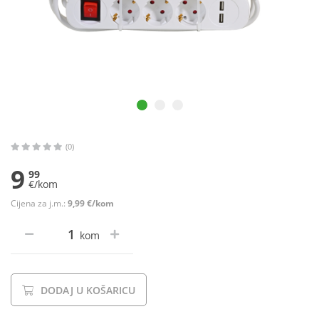
(0)
9
99
€/kom
Cijena za j.m.:
9,99 €/kom
kom
DODAJ U KOŠARICU